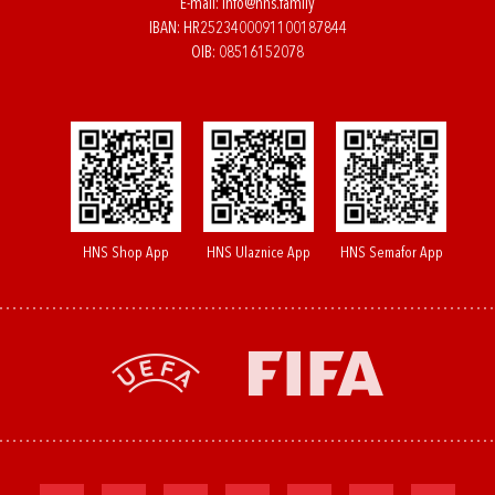
E-mail:
info@hns.family
IBAN: HR2523400091100187844
OIB: 08516152078
HNS Shop App
HNS Ulaznice App
HNS Semafor App