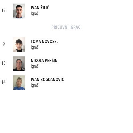
IVAN ŽILIĆ
12
Igrač
PRIČUVNI IGRAČI
TOMA NOVOSEL
9
Igrač
NIKOLA PERŠIN
13
Igrač
IVAN BOGDANOVIĆ
14
Igrač