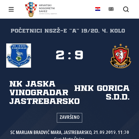
POČETNICI NSZŽ-e "A" 19/20, 4. kolo
2
:
9
NK Jaska
HNK Gorica
Vinogradar
s.d.d.
Jastrebarsko
ZAVRŠENO
SC MARIJAN BRADVIĆ MARA, JASTREBARSKO, 21.09.2019. 11:30