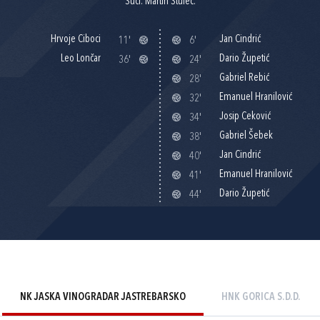
Suci: Martin Štulec.
Hrvoje Ciboci
Jan Cindrić
11'
6'
Leo Lončar
Dario Župetić
36'
24'
Gabriel Rebić
28'
Emanuel Hranilović
32'
Josip Ceković
34'
Gabriel Šebek
38'
Jan Cindrić
40'
Emanuel Hranilović
41'
Dario Župetić
44'
NK JASKA VINOGRADAR JASTREBARSKO
HNK GORICA S.D.D.