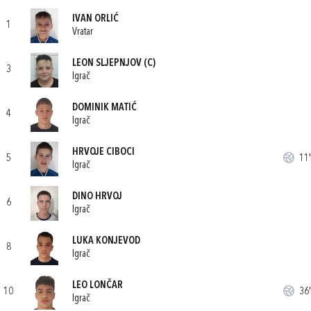
IVAN ORLIĆ
1
Vratar
LEON SLJEPNJOV
(C)
3
Igrač
DOMINIK MATIĆ
4
Igrač
HRVOJE CIBOCI
5
11'
Igrač
DINO HRVOJ
6
Igrač
LUKA KONJEVOD
8
Igrač
LEO LONČAR
10
36'
Igrač