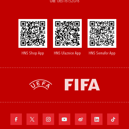
OIB: 08516152078
HNS Shop App
HNS Ulaznice App
HNS Semafor App