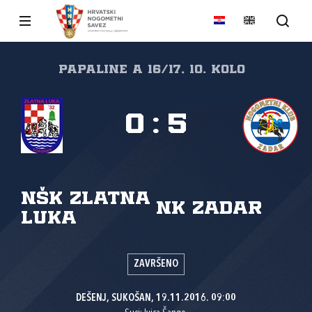
papaline A 16/17, 10. kolo
0
:
5
NŠK Zlatna
NK Zadar
luka
ZAVRŠENO
DEŠENJ, SUKOŠAN, 19.11.2016. 09:00