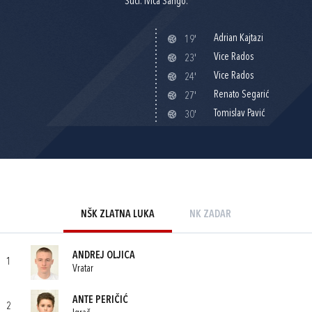
Suci: Ivica Šango.
Adrian Kajtazi
19'
Vice Rados
23'
Vice Rados
24'
Renato Segarić
27'
Tomislav Pavić
30'
NŠK ZLATNA LUKA
NK ZADAR
ANDREJ OLJICA
1
Vratar
ANTE PERIČIĆ
2