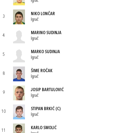
Igrač
NIKO LONČAR
3
Igrač
MARINO SUDINJA
4
Igrač
MARKO SUDINJA
5
Igrač
ŠIME ROČAK
8
Igrač
JOSIP BARTULOVIĆ
9
Igrač
STIPAN BRKIĆ
(C)
10
Igrač
KARLO SMOLIĆ
11