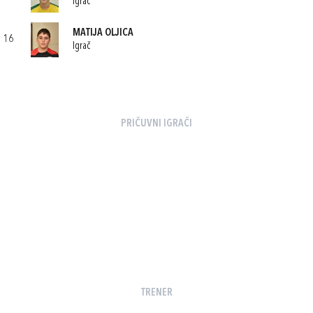
Igrač
MATIJA OLJICA
16
Igrač
PRIČUVNI IGRAČI
TRENER