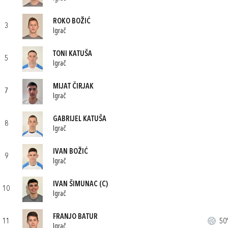
ROKO BOŽIĆ
3
Igrač
TONI KATUŠA
5
Igrač
MIJAT ČIRJAK
7
Igrač
GABRIJEL KATUŠA
8
Igrač
IVAN BOŽIĆ
9
Igrač
IVAN ŠIMUNAC
(C)
10
Igrač
FRANJO BATUR
11
50'
Igrač