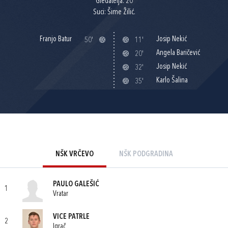
Gledatelja: 20
Suci: Šime Žilić.
Franjo Batur
Josip Nekić
50'
11'
Angela Baričević
20'
Josip Nekić
32'
Karlo Šalina
35'
NŠK VRČEVO
NŠK PODGRADINA
PAULO GALEŠIĆ
1
Vratar
VICE PATRLE
2
Igrač