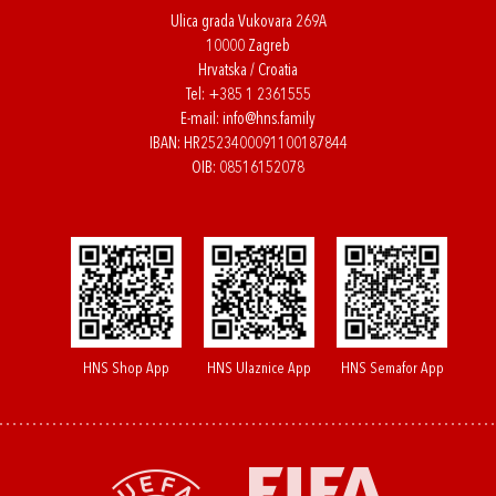
Ulica grada Vukovara 269A
10000 Zagreb
Hrvatska / Croatia
Tel:
+385 1 2361555
E-mail:
info@hns.family
IBAN: HR2523400091100187844
OIB: 08516152078
HNS Shop App
HNS Ulaznice App
HNS Semafor App