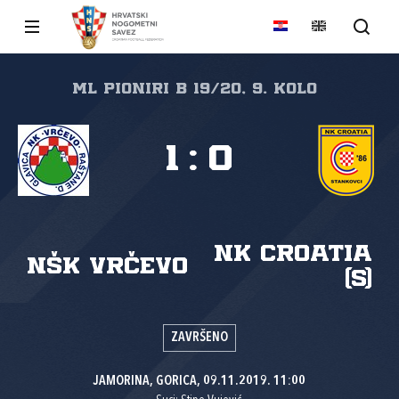
ml pioniri B 19/20, 9. kolo
1
:
0
NK Croatia
NŠK Vrčevo
(S)
ZAVRŠENO
JAMORINA, GORICA, 09.11.2019. 11:00