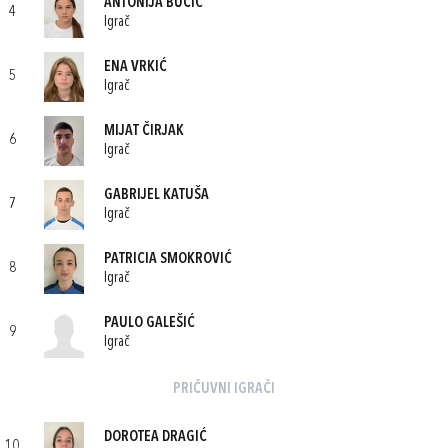
ANTONIJA BUČIĆ
4
Igrač
ENA VRKIĆ
5
Igrač
MIJAT ČIRJAK
6
Igrač
GABRIJEL KATUŠA
7
Igrač
PATRICIA SMOKROVIĆ
8
Igrač
PAULO GALEŠIĆ
9
Igrač
PRIČUVNI IGRAČI
DOROTEA DRAGIĆ
10