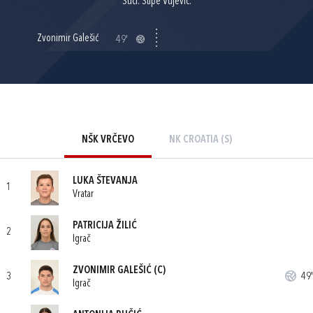
Suci: Stipe Vujević.
Zvonimir Galešić
49'
NŠK VRČEVO
NK CROATIA (S)
LUKA ŠTEVANJA
1
Vratar
PATRICIJA ŽILIĆ
2
Igrač
ZVONIMIR GALEŠIĆ
(C)
3
49'
Igrač