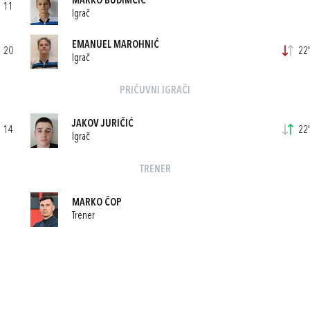
MARKO BUDIMČIĆ
11
Igrač
EMANUEL MAROHNIĆ
20
22'
Igrač
PRIČUVNI IGRAČI
JAKOV JURIČIĆ
14
22'
Igrač
TRENER
MARKO ČOP
Trener