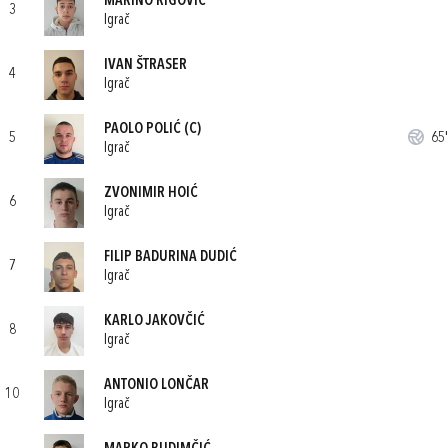
MARINO RIGOVIĆ
3
Igrač
IVAN ŠTRASER
4
Igrač
PAOLO POLIĆ
(C)
5
65'
Igrač
ZVONIMIR HOIĆ
6
Igrač
FILIP BADURINA DUDIĆ
7
Igrač
KARLO JAKOVČIĆ
8
Igrač
ANTONIO LONČAR
10
Igrač