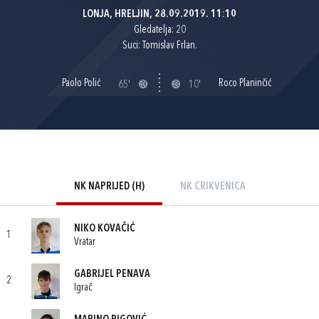
LONJA, HRELJIN, 28.09.2019. 11:10
Gledatelja: 20
Suci: Tomislav Frlan.
Paolo Polić
Roco Planinčić
65'
10'
NK NAPRIJED (H)
NK CRIKVENICA
NIKO KOVAČIĆ
1
Vratar
GABRIJEL PENAVA
2
Igrač