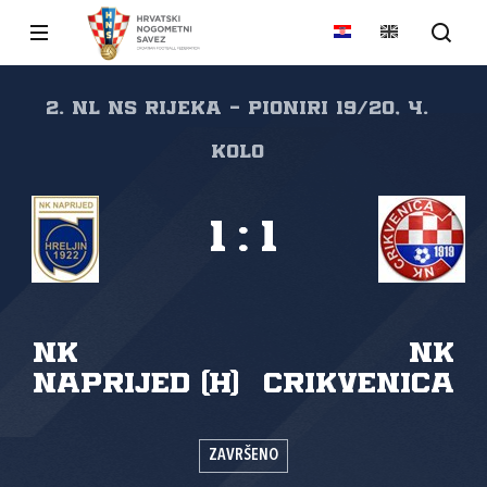
2. NL NS Rijeka - pioniri 19/20, 4.
kolo
1
:
1
NK
NK
Naprijed (H)
Crikvenica
ZAVRŠENO