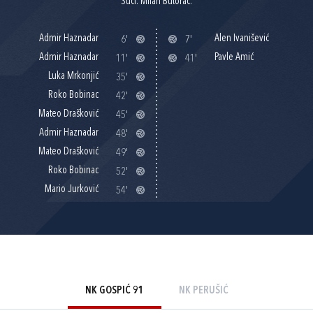
Suci: Milan Butorac.
Admir Haznadar
Alen Ivanišević
6'
7'
Admir Haznadar
Pavle Amić
11'
41'
Luka Mrkonjić
35'
Roko Bobinac
42'
Mateo Drašković
45'
Admir Haznadar
48'
Mateo Drašković
49'
Roko Bobinac
52'
Mario Jurković
54'
NK GOSPIĆ 91
NK PERUŠIĆ