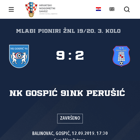
MLAĐI PIONIRI ŽNL 19/20, 3. kolo
9
:
2
NK Gospić 91
NK Perušić
ZAVRŠENO
BALINOVAC, GOSPIĆ, 12.09.2019. 17:30