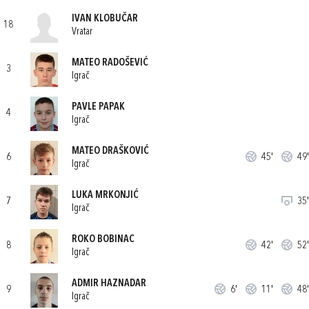
IVAN KLOBUČAR
18
Vratar
MATEO RADOŠEVIĆ
3
Igrač
PAVLE PAPAK
4
Igrač
MATEO DRAŠKOVIĆ
6
45'
49'
Igrač
LUKA MRKONJIĆ
7
35'
Igrač
ROKO BOBINAC
8
42'
52'
Igrač
ADMIR HAZNADAR
9
6'
11'
48'
Igrač