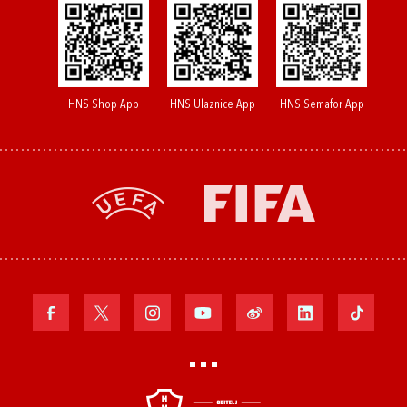
HNS Shop App
HNS Ulaznice App
HNS Semafor App