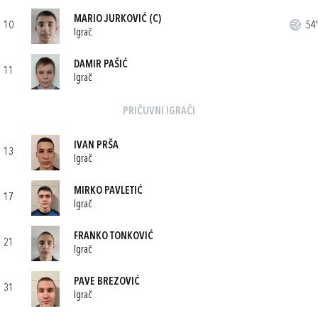
MARIO JURKOVIĆ
(C)
10
54'
Igrač
DAMIR PAŠIĆ
11
Igrač
PRIČUVNI IGRAČI
IVAN PRŠA
13
Igrač
MIRKO PAVLETIĆ
17
Igrač
FRANKO TONKOVIĆ
21
Igrač
PAVE BREZOVIĆ
31
Igrač