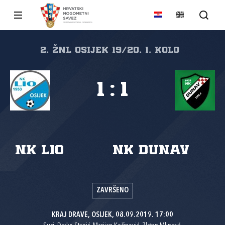
2. ŽNL Osijek 19/20, 1. kolo
1
:
1
NK Lio
NK Dunav
ZAVRŠENO
KRAJ DRAVE, OSIJEK, 08.09.2019. 17:00