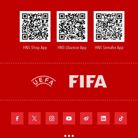
HNS Shop App
HNS Ulaznice App
HNS Semafor App