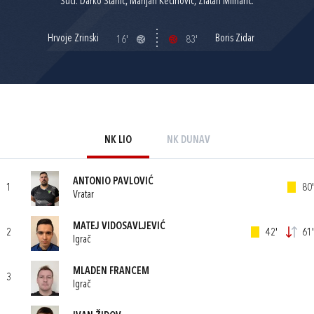
Suci: Darko Stanić, Marijan Kečinović, Zlatan Mlinarić.
Hrvoje Zrinski
Boris Zidar
16'
83'
NK LIO
NK DUNAV
ANTONIO PAVLOVIĆ
1
80'
Vratar
MATEJ VIDOSAVLJEVIĆ
2
42'
61'
Igrač
MLADEN FRANCEM
3
Igrač