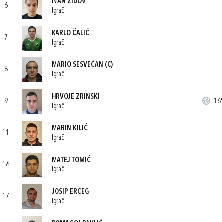
IVAN ŽIDOV
6
Igrač
KARLO ČALIĆ
7
Igrač
MARIO SESVEĆAN
(C)
8
Igrač
HRVOJE ZRINSKI
9
16'
Igrač
MARIN KILIĆ
11
Igrač
MATEJ TOMIĆ
16
Igrač
JOSIP ERCEG
17
Igrač