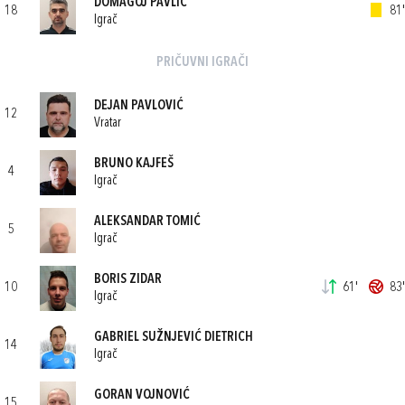
DOMAGOJ PAVLIĆ
18
81'
Igrač
PRIČUVNI IGRAČI
DEJAN PAVLOVIĆ
12
Vratar
BRUNO KAJFEŠ
4
Igrač
ALEKSANDAR TOMIĆ
5
Igrač
BORIS ZIDAR
10
61'
83'
Igrač
GABRIEL SUŽNJEVIĆ DIETRICH
14
Igrač
GORAN VOJNOVIĆ
15