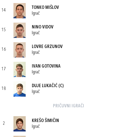
TONKO MIŠLOV
14
Igrač
NINO VIDOV
15
Igrač
LOVRE GRZUNOV
16
Igrač
IVAN GOTOVINA
17
Igrač
DUJE LUKAČIĆ
(C)
18
Igrač
PRIČUVNI IGRAČI
KREŠO ŠIMIČIN
2
Igrač