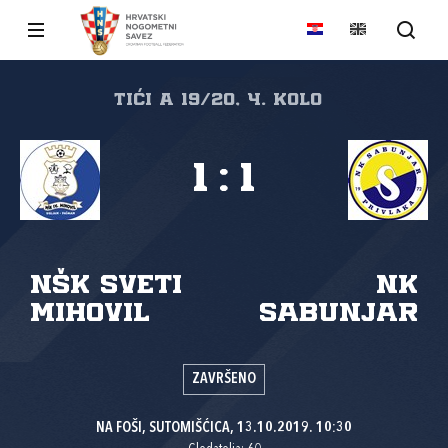
tići A 19/20, 4. kolo
1
:
1
NŠK Sveti
NK
Mihovil
Sabunjar
ZAVRŠENO
NA FOŠI, SUTOMIŠĆICA, 13.10.2019. 10:30