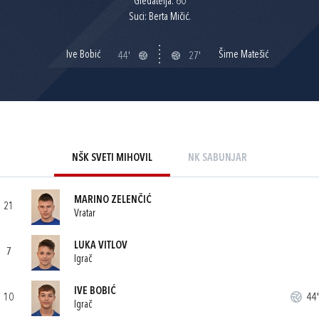
Gledatelja: 60
Suci: Berta Mičić.
Ive Bobić
Šime Matešić
44'
27'
NŠK SVETI MIHOVIL
NK SABUNJAR
MARINO ZELENČIĆ
21
Vratar
LUKA VITLOV
7
Igrač
IVE BOBIĆ
10
44'
Igrač