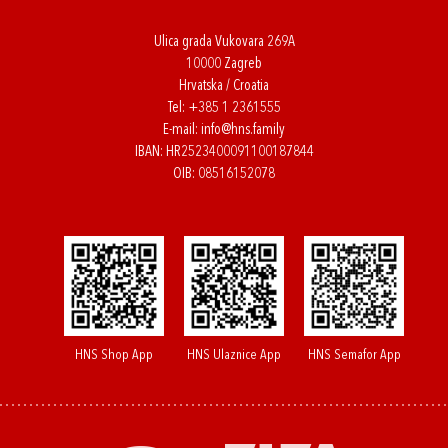
Ulica grada Vukovara 269A
10000 Zagreb
Hrvatska / Croatia
Tel:
+385 1 2361555
E-mail:
info@hns.family
IBAN: HR2523400091100187844
OIB: 08516152078
HNS Shop App
HNS Ulaznice App
HNS Semafor App