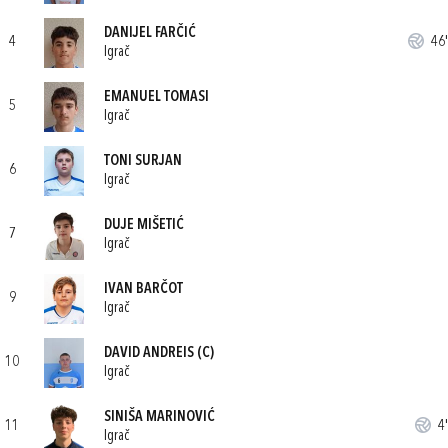
DANIJEL FARČIĆ
4
46'
Igrač
EMANUEL TOMASI
5
Igrač
TONI SURJAN
6
Igrač
DUJE MIŠETIĆ
7
Igrač
IVAN BARČOT
9
Igrač
DAVID ANDREIS
(C)
10
Igrač
SINIŠA MARINOVIĆ
11
4'
Igrač