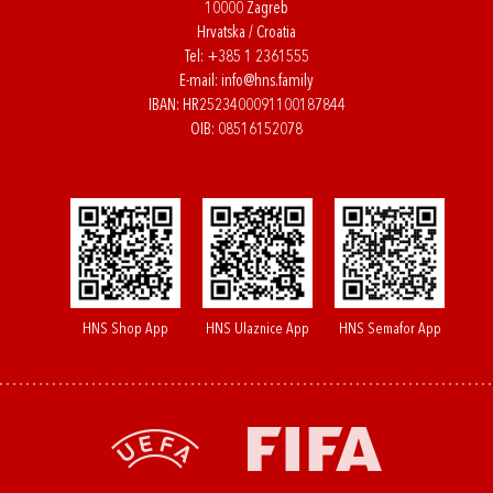
10000 Zagreb
Hrvatska / Croatia
Tel:
+385 1 2361555
E-mail:
info@hns.family
IBAN: HR2523400091100187844
OIB: 08516152078
HNS Shop App
HNS Ulaznice App
HNS Semafor App