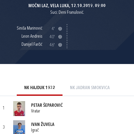
MOČNI LAZ, VELA LUKA, 12.10.2019. 09:00
Suci: Deni Franulović.
Siniša Marinović
4'
Leon Andreis
40'
Danijel Farčić
46'
NK HAJDUK 1932
NK JADRAN SMOKVICA
PETAR ŠEPAROVIĆ
1
Vratar
IVAN ŽUVELA
3
Igrač