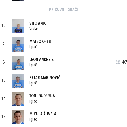
PRIČUVNI IGRAČI
VITO ANIĆ
12
Vratar
MATEO OREB
2
Igrač
LEON ANDREIS
8
40'
Igrač
PETAR MARINOVIĆ
15
Igrač
TONI ĐUDERIJA
16
Igrač
MIKULA ŽUVELA
17
Igrač