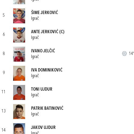
ŠIME JERKOVIĆ
5
Igrač
ANTE JERKOVIĆ
(C)
6
Igrač
IVANO JELČIĆ
8
14'
Igrač
IVA DOMINIKOVIĆ
9
Igrač
TONI UJDUR
11
Igrač
PATRIK BATINOVIĆ
13
Igrač
JAKOV UJDUR
14
Igrač