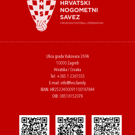
Ulica grada Vukovara 269A
10000 Zagreb
Hrvatska / Croatia
Tel:
+385 1 2361555
E-mail:
info@hns.family
IBAN: HR2523400091100187844
OIB: 08516152078