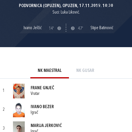
PODVORNICA (OPUZEN), OPUZEN, 17.11.2019. 10:30
Suci: Luka Liković.
Ivano Jelčić
Stipe Batinović
14'
47'
NK MAESTRAL
NK GUSAR
FRANE GNJEČ
1
Vratar
IVANO BEZER
2
Igrač
MARIJA JERKOVIĆ
3
Igrač