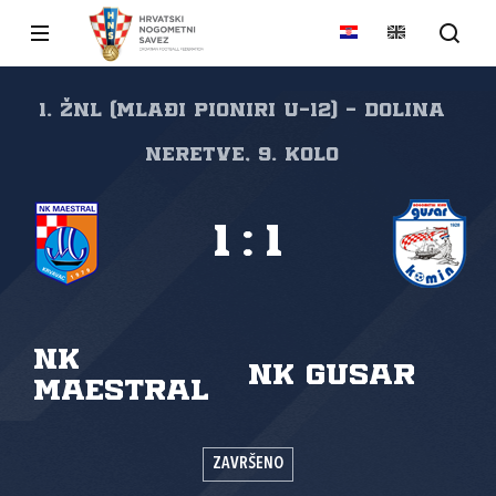
1. ŽNL (mlađi pioniri U-12) - Dolina
Neretve, 9. kolo
1
:
1
NK
NK Gusar
Maestral
ZAVRŠENO