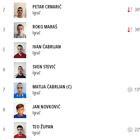
PETAR CRNARIĆ
2
36'
Igrač
ROKO MARAŠ
3
36'
Igrač
IVAN ČABRIJAN
5
Igrač
SVEN STEVIĆ
6
Igrač
MATIJA ČABRIJAN
(C)
7
10'
Igrač
JAN NOVKOVIĆ
8
Igrač
TEO ŽUPAN
9
22'
Igrač