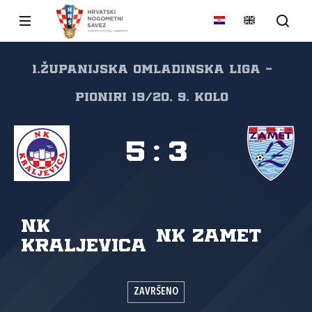
1.Županijska omladinska liga -
Pioniri 19/20, 9. kolo
5
:
3
NK
NK Zamet
Kraljevica
ZAVRŠENO