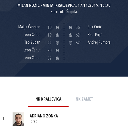
MILAN RUŽIĆ - MINTA, KRALJEVICA, 17.11.2019. 15:30
Suci: Luka Šegota.
Matija Čabrijan
Erik Crnić
10'
56'
Leon Čahut
Raul Prijić
19'
62'
Teo Župan
Andrej Rumora
22'
67'
Leon Čahut
30'
Leon Čahut
32'
NK KRALJEVICA
NK ZAMET
ADRIANO ZONKA
1
Igrač