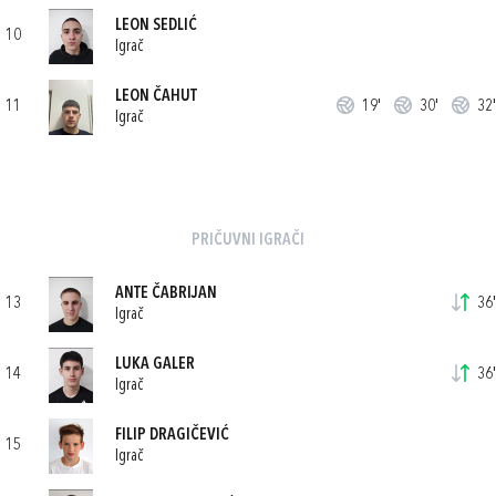
LEON SEDLIĆ
10
Igrač
LEON ČAHUT
11
19'
30'
32'
Igrač
PRIČUVNI IGRAČI
ANTE ČABRIJAN
13
36'
Igrač
LUKA GALER
14
36'
Igrač
FILIP DRAGIČEVIĆ
15
Igrač