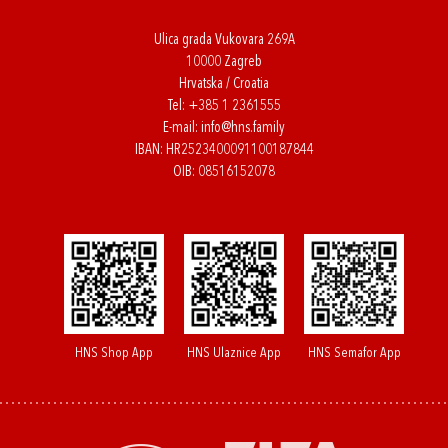
Ulica grada Vukovara 269A
10000 Zagreb
Hrvatska / Croatia
Tel:
+385 1 2361555
E-mail:
info@hns.family
IBAN: HR2523400091100187844
OIB: 08516152078
HNS Shop App
HNS Ulaznice App
HNS Semafor App