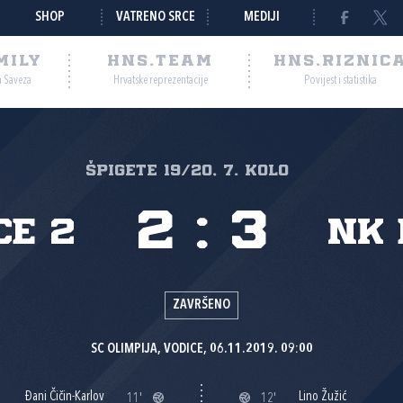
SHOP
VATRENO SRCE
MEDIJI
MILY
HNS.TEAM
HNS.RIZNIC
a Saveza
Hrvatske reprezentacije
Povijest i statistika
ŠPIGETE 19/20, 7. kolo
2
:
3
CE 2
NK 
ZAVRŠENO
SC OLIMPIJA, VODICE, 06.11.2019. 09:00
Đani Čičin-Karlov
Lino Žužić
11'
12'