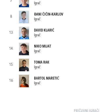
7
Igrač
ĐANI ČIČIN-KARLOV
8
Igrač
DAVID KLARIĆ
13
Igrač
NIKO MIJAT
14
Igrač
TOMA RAK
15
Igrač
BARTOL MARETIĆ
16
Igrač
PRIČUVNI IGRAČI