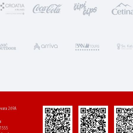
ovara 269A
a
61555