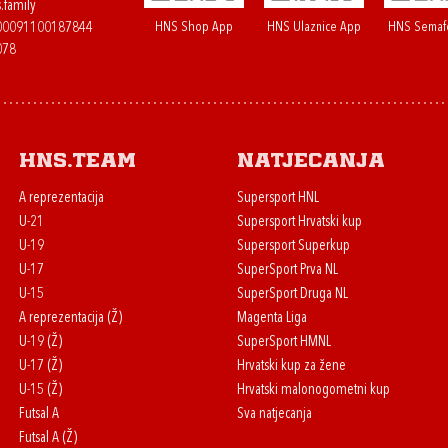
.family
HNS Shop App
HNS Ulaznice App
HNS Semaf
400091100187844
078
HNS.team
Natjecanja
A reprezentacija
Supersport HNL
U-21
Supersport Hrvatski kup
U-19
Supersport Superkup
U-17
SuperSport Prva NL
U-15
SuperSport Druga NL
A reprezentacija (Ž)
Magenta Liga
U-19 (Ž)
SuperSport HMNL
U-17 (Ž)
Hrvatski kup za žene
U-15 (Ž)
Hrvatski malonogometni kup
Futsal A
Sva natjecanja
Futsal A (Ž)