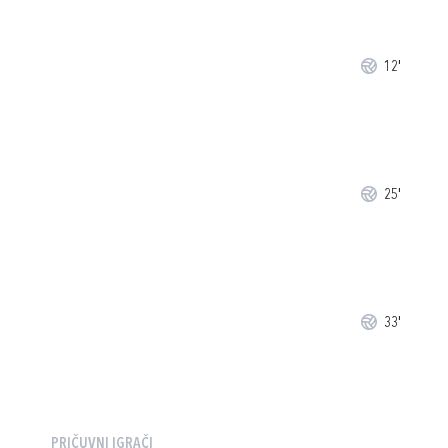
12'
25'
33'
PRIČUVNI IGRAČI