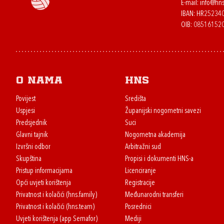
E-mail:
info@hns
IBAN: HR2523
OIB: 08516152
O nama
HNS
Povijest
Središta
Uspjesi
Županijski nogometni savezi
Predsjednik
Suci
Glavni tajnik
Nogometna akademija
Izvršni odbor
Arbitražni sud
Skupština
Propisi i dokumenti HNS-a
Pristup informacijama
Licenciranje
Opći uvjeti korištenja
Registracije
Privatnost i kolačići (hns.family)
Međunarodni transferi
Privatnost i kolačići (hns.team)
Posrednici
Uvjeti korištenja (app Semafor)
Mediji