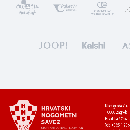
Ulica grada Vuk
10000 Zagreb
Hrvatska / Croati
Tel:
+385 1 23