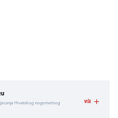
ru
VIŠE
atjecanja Hrvatskog nogometnog