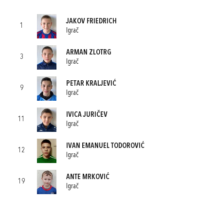
JAKOV FRIEDRICH
1
Igrač
ARMAN ZLOTRG
3
Igrač
PETAR KRALJEVIĆ
9
Igrač
IVICA JURIČEV
11
Igrač
IVAN EMANUEL TODOROVIĆ
12
Igrač
ANTE MRKOVIĆ
19
Igrač