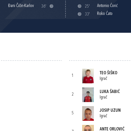
Đani Čičin-Karlov
Antonio Ćorić
36'
25'
Roko Ćato
33'
TEO ŠIŠKO
1
Igrač
LUKA ŠABIĆ
2
Igrač
JOSIP UZUN
5
Igrač
ANTE ORLOVIĆ