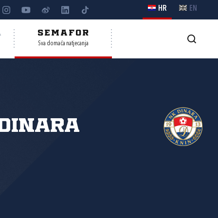
HR
EN
A
SEMAFOR
Sva domaća natjecanja
Dinara