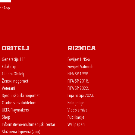
or App
Obitelj
Riznica
Generacija 111
Povijest HNS-a
Edukacija
Povijest Vatrenih
#JednaObitelj
FIFA SP 1998.
Ženski nogomet
FIFA SP 2018.
Veterani
FIFA SP 2022.
Dječji i školski nogomet
Liga nacija 2023.
Osobe s invaliditetom
Fotografije
UEFA Playmakers
Video arhiva
Shop
Publikacije
Informativno-multimedijski centar
Wallpaperi
Službena trgovina (app)