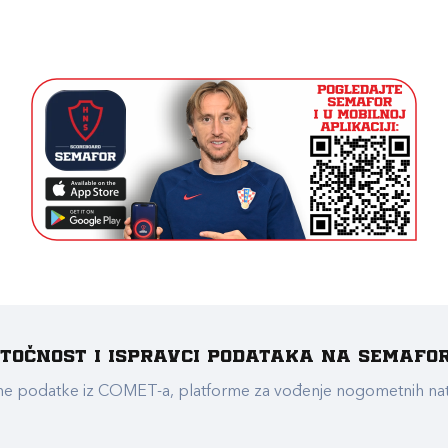
e točnost i ispravci podataka na Semafo
ualne podatke iz COMET-a, platforme za vođenje nogometnih n