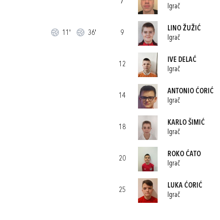
7
Igrač
LINO ŽUŽIĆ
11'
36'
9
Igrač
IVE DELAĆ
12
Igrač
ANTONIO ĆORIĆ
14
Igrač
KARLO ŠIMIĆ
18
Igrač
ROKO ĆATO
20
Igrač
LUKA ĆORIĆ
25
Igrač