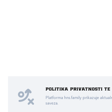
Politika privatnosti t
Platforma hns.family prikazuje akt
saveza.