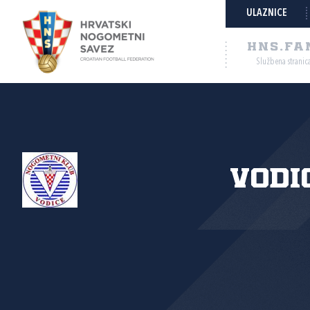
ULAZNICE
HNS.FA
Službena stranic
VODI