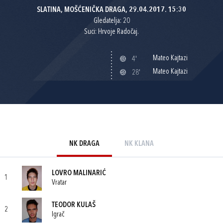
SLATINA, MOŠĆENIČKA DRAGA, 29.04.2017. 15:30
Gledatelja: 20
Suci: Hrvoje Radočaj.
Mateo Kajtazi
4'
Mateo Kajtazi
28'
NK DRAGA
NK KLANA
LOVRO MALINARIĆ
1
Vratar
TEODOR KULAŠ
2
Igrač