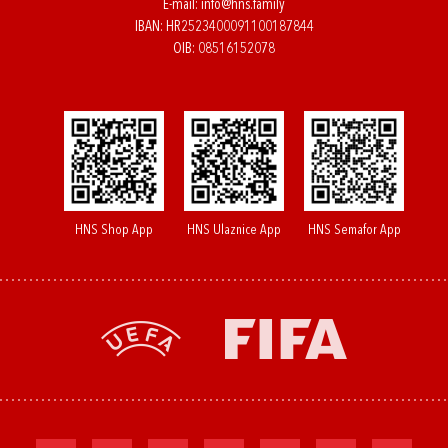
E-mail:
info@hns.family
IBAN: HR2523400091100187844
OIB: 08516152078
HNS Shop App
HNS Ulaznice App
HNS Semafor App