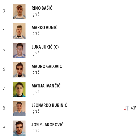
RINO BAŠIĆ
3
Igrač
MARKO VUNIĆ
4
Igrač
LUKA JUKIĆ
(C)
5
Igrač
MAURO GALOVIĆ
6
Igrač
MATIJA IVANČIĆ
7
Igrač
LEONARDO RUBINIĆ
8
43'
Igrač
JOSIP JAKOPOVIĆ
9
Igrač