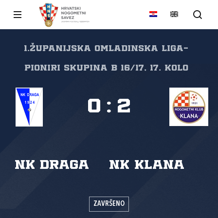
1.županijska omladinska liga-
pioniri skupina B 16/17, 17. kolo
0
:
2
NK Draga
NK Klana
ZAVRŠENO