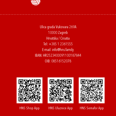
Ulica grada Vukovara 269A
10000 Zagreb
Hrvatska / Croatia
Tel:
+385 1 2361555
E-mail:
info@hns.family
IBAN: HR2523400091100187844
OIB: 08516152078
HNS Shop App
HNS Ulaznice App
HNS Semafor App