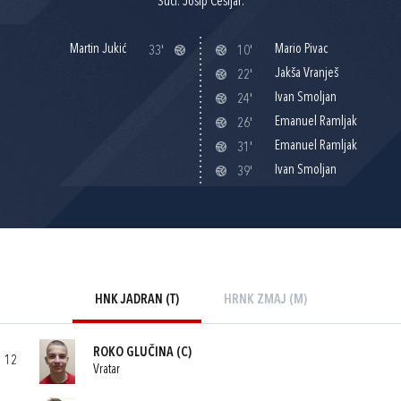
Suci: Josip Češljar.
Martin Jukić
Mario Pivac
33'
10'
Jakša Vranješ
22'
Ivan Smoljan
24'
Emanuel Ramljak
26'
Emanuel Ramljak
31'
Ivan Smoljan
39'
HNK JADRAN (T)
HRNK ZMAJ (M)
ROKO GLUČINA
(C)
12
Vratar