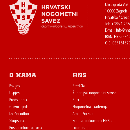
Ulica grada Vuk
10000 Zagreb
Hrvatska / Croati
Tel:
+385 1 23
E-mail:
info@hns
IBAN: HR2523
OIB: 08516152
O nama
HNS
Povijest
Središta
Uspjesi
Županijski nogometni savezi
Predsjednik
Suci
Glavni tajnik
Nogometna akademija
Izvršni odbor
Arbitražni sud
Skupština
Propisi i dokumenti HNS-a
Pristup informacijama
Licenciranje