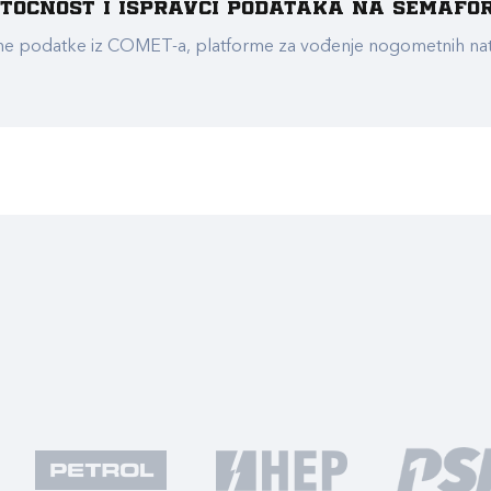
e točnost i ispravci podataka na Semafo
ualne podatke iz COMET-a, platforme za vođenje nogometnih n