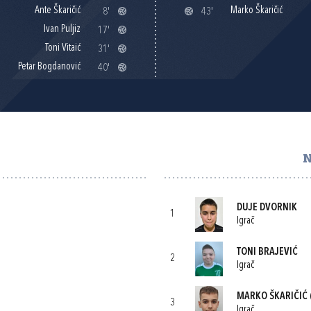
Ante Škaričić
Marko Škaričić
8'
43'
Ivan Puljiz
17'
Toni Vitaić
31'
Petar Bogdanović
40'
N
DUJE DVORNIK
1
Igrač
TONI BRAJEVIĆ
2
Igrač
MARKO ŠKARIČIĆ
3
Igrač