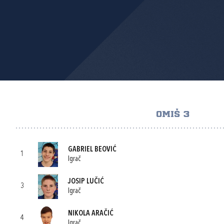
OMIŠ 3
GABRIEL BEOVIĆ
1
Igrač
JOSIP LUČIĆ
3
Igrač
NIKOLA ARAČIĆ
4
Igrač