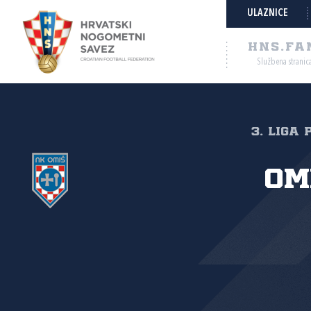
ULAZNICE
HNS.FA
Službena stranic
3. liga 
Om