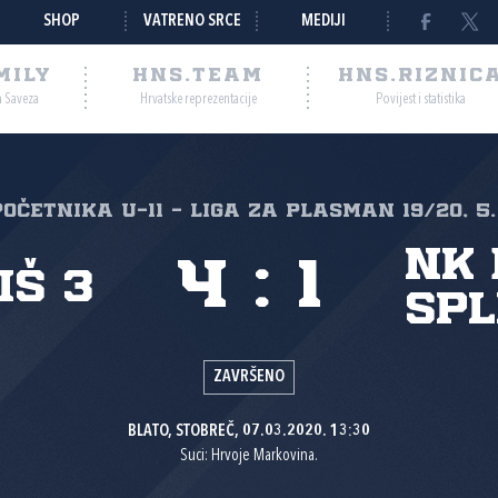
SHOP
VATRENO SRCE
MEDIJI
MILY
HNS.TEAM
HNS.RIZNIC
a Saveza
Hrvatske reprezentacije
Povijest i statistika
početnika U-11 - liga za plasman 19/20, 5
NK
4
:
1
iš 3
Spl
ZAVRŠENO
BLATO, STOBREČ, 07.03.2020. 13:30
Suci: Hrvoje Markovina.