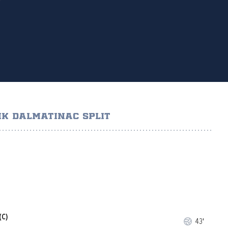
K DALMATINAC SPLIT
(C)
43'