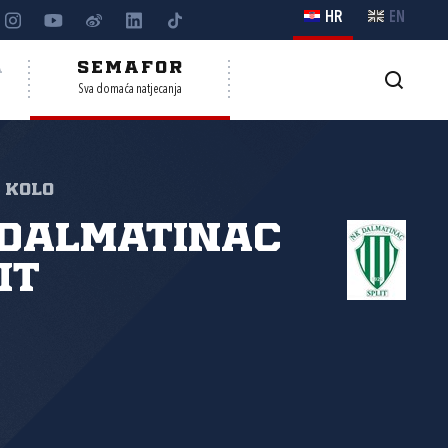
HR
EN
A
SEMAFOR
Sva domaća natjecanja
. kolo
 Dalmatinac
it