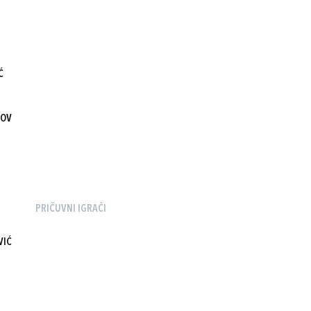
Ć
NOV
PRIČUVNI IGRAČI
VIĆ