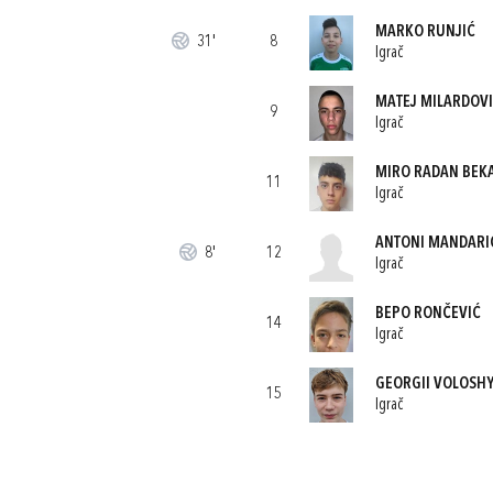
MARKO RUNJIĆ
31'
8
Igrač
MATEJ MILARDOV
9
Igrač
MIRO RADAN BEK
11
Igrač
ANTONI MANDARI
8'
12
Igrač
BEPO RONČEVIĆ
14
Igrač
GEORGII VOLOSH
15
Igrač