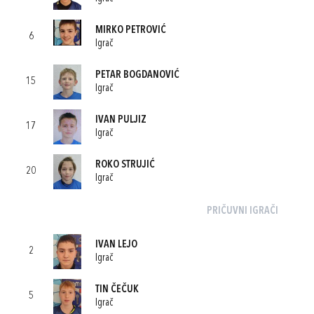
MIRKO PETROVIĆ
6
Igrač
PETAR BOGDANOVIĆ
15
Igrač
IVAN PULJIZ
17
Igrač
ROKO STRUJIĆ
20
Igrač
PRIČUVNI IGRAČI
IVAN LEJO
2
Igrač
TIN ČEČUK
5
Igrač