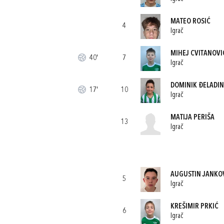
MATEO ROSIĆ
4
Igrač
MIHEJ CVITANOVI
40'
7
Igrač
DOMINIK ĐELADI
17'
10
Igrač
MATIJA PERIŠA
13
Igrač
AUGUSTIN JANKO
5
Igrač
KREŠIMIR PRKIĆ
6
Igrač