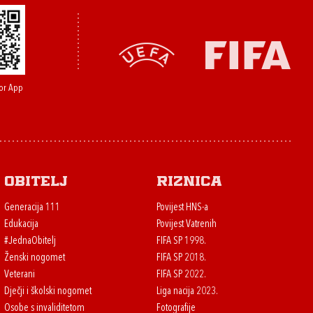
or App
Obitelj
Riznica
Generacija 111
Povijest HNS-a
Edukacija
Povijest Vatrenih
#JednaObitelj
FIFA SP 1998.
Ženski nogomet
FIFA SP 2018.
Veterani
FIFA SP 2022.
Dječji i školski nogomet
Liga nacija 2023.
Osobe s invaliditetom
Fotografije