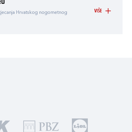
ru
VIŠE
atjecanja Hrvatskog nogometnog