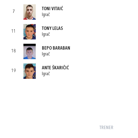
TONI VITAIĆ
7
Igrač
TONY LELAS
11
Igrač
BEPO BARABAN
18
Igrač
ANTE ŠKARIČIĆ
19
Igrač
TRENER