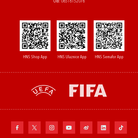
OIB: 08516152078
HNS Shop App
HNS Ulaznice App
HNS Semafor App