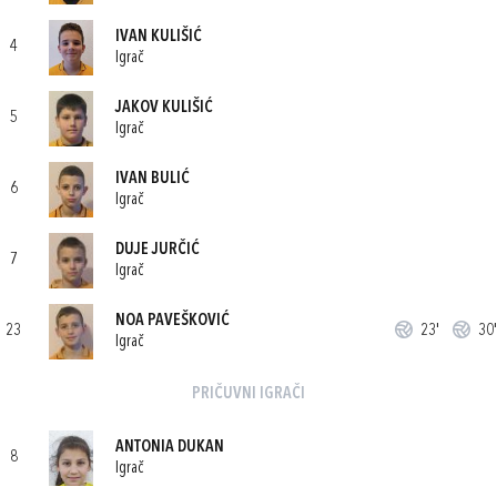
IVAN KULIŠIĆ
4
Igrač
JAKOV KULIŠIĆ
5
Igrač
IVAN BULIĆ
6
Igrač
DUJE JURČIĆ
7
Igrač
NOA PAVEŠKOVIĆ
23
23'
30'
Igrač
PRIČUVNI IGRAČI
ANTONIA DUKAN
8
Igrač