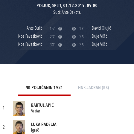
POLJUD, SPLIT, 01.12.2019. 09:00
Suci: Ante Bakota.
Ante Bulić
David Olujić
15'
17'
Noa Pavešković
Duje Višić
23'
26'
Noa Pavešković
Duje Višić
30'
36'
NK POLJIČANIN 1921
HNK JADRAN (KS)
BARTUL APIĆ
1
Vratar
LUKA RADELJA
2
Igrač