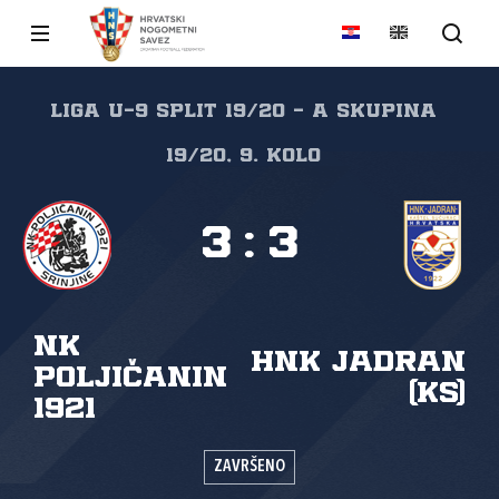
Liga U-9 Split 19/20 - A skupina
19/20, 9. kolo
3
:
3
NK
HNK Jadran
Poljičanin
(KS)
1921
ZAVRŠENO