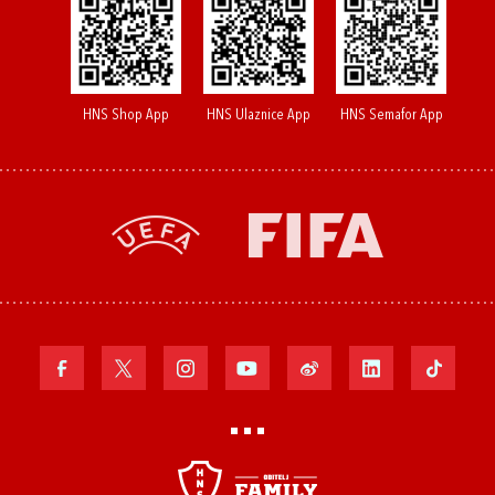
HNS Shop App
HNS Ulaznice App
HNS Semafor App