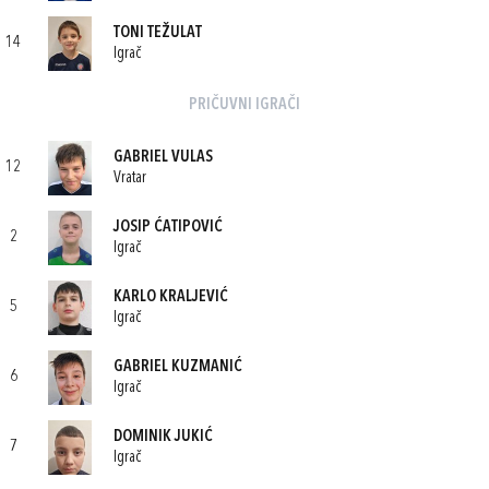
TONI TEŽULAT
14
Igrač
PRIČUVNI IGRAČI
GABRIEL VULAS
12
Vratar
JOSIP ĆATIPOVIĆ
2
Igrač
KARLO KRALJEVIĆ
5
Igrač
GABRIEL KUZMANIĆ
6
Igrač
DOMINIK JUKIĆ
7
Igrač