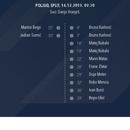
POLJUD, SPLIT, 14.12.2019. 09:30
Suci: Darijo Vranješ.
Marino Bego
Bruno Karlović
25'
4'
Jadran Sumić
Bruno Karlović
30'
7'
Matej Bubalo
14'
Matej Bubalo
19'
Marin Matas
22'
Frane Zlatar
26'
Duje Meter
29'
Roko Mimica
32'
Ivan Burić
36'
Bepo Ukić
39'