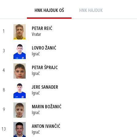
HNK HAJDUK OŠ
HNK HAJDUK
PETAR REIĆ
1
Vratar
LOVRO ŽANIĆ
3
Igrač
PETAR ŠPRAJC
4
Igrač
JERE SANADER
8
Igrač
MARIN BOŽANIĆ
9
Igrač
ANTON IVANČIĆ
13
Igrač