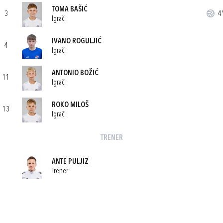
TOMA BAŠIĆ
3
4'
Igrač
IVANO ROGULJIĆ
4
Igrač
ANTONIO BOŽIĆ
11
Igrač
ROKO MILOŠ
13
Igrač
TRENER
ANTE PULJIZ
Trener