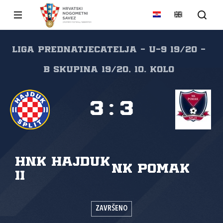
Liga prednatjecatelja - U-9 19/20 -
B skupina 19/20, 10. kolo
3
:
3
HNK Hajduk
NK Pomak
II
ZAVRŠENO