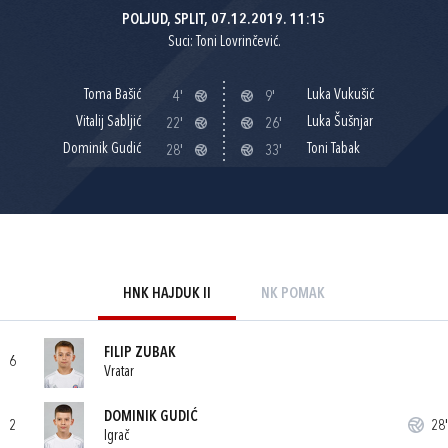
POLJUD, SPLIT, 07.12.2019. 11:15
Suci: Toni Lovrinčević.
Toma Bašić
Luka Vukušić
4'
9'
Vitalij Sabljić
Luka Šušnjar
22'
26'
Dominik Gudić
Toni Tabak
28'
33'
HNK HAJDUK II
NK POMAK
FILIP ZUBAK
6
Vratar
DOMINIK GUDIĆ
2
28'
Igrač