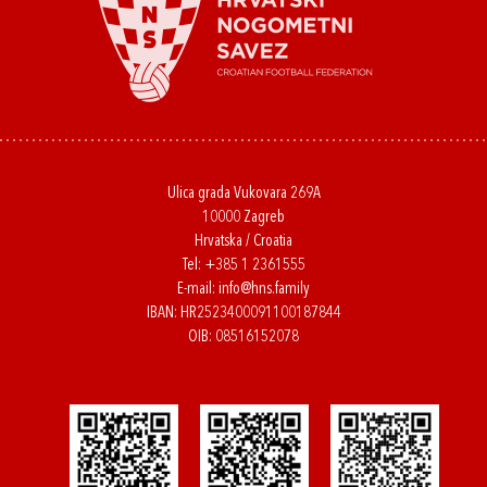
Ulica grada Vukovara 269A
10000 Zagreb
Hrvatska / Croatia
Tel:
+385 1 2361555
E-mail:
info@hns.family
IBAN: HR2523400091100187844
OIB: 08516152078