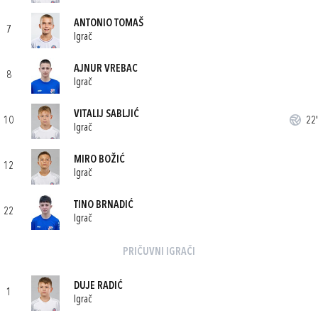
ANTONIO TOMAŠ
7
Igrač
AJNUR VREBAC
8
Igrač
VITALIJ SABLJIĆ
10
22'
Igrač
MIRO BOŽIĆ
12
Igrač
TINO BRNADIĆ
22
Igrač
PRIČUVNI IGRAČI
DUJE RADIĆ
1
Igrač