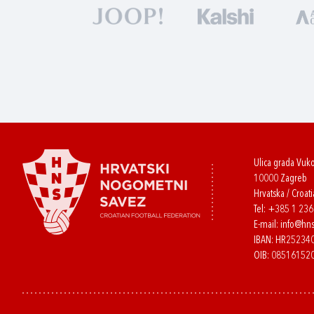
Ulica grada Vuk
10000 Zagreb
Hrvatska / Croati
Tel:
+385 1 23
E-mail:
info@hns
IBAN: HR2523
OIB: 08516152