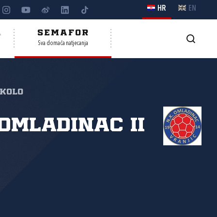
HR
EN
A
SEMAFOR
Sva domaća natjecanja
 kolo
Omladinac II