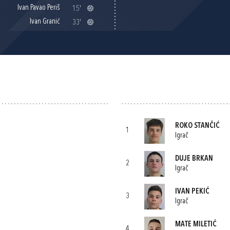
Ivan Pavao Periš
15'
Ivan Granić
33'
ROKO STANČIĆ
1
Igrač
DUJE BRKAN
2
Igrač
IVAN PEKIĆ
3
Igrač
MATE MILETIĆ
4