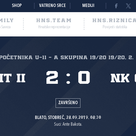
SHOP
VATRENO SRCE
MEDIJI
MILY
HNS.TEAM
HNS.RIZNIC
a Saveza
Hrvatske reprezentacije
Povijest i statistika
 početnika U-11 - A skupina 19/20 19/20, 2.
2
:
0
t II
NK 
ZAVRŠENO
BLATO, STOBREČ, 28.09.2019. 08:30
Suci: Ante Bakota.