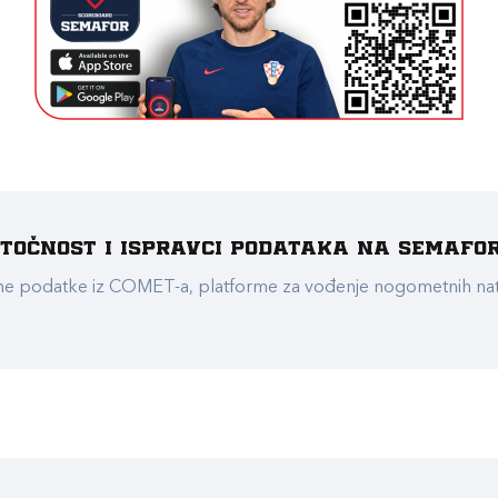
e točnost i ispravci podataka na Semafo
ualne podatke iz COMET-a, platforme za vođenje nogometnih n