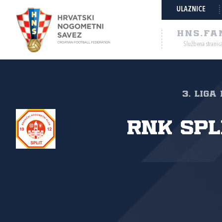
ULAZNICE
HNS.FA
Službena stranic
3. liga
RNK Spli