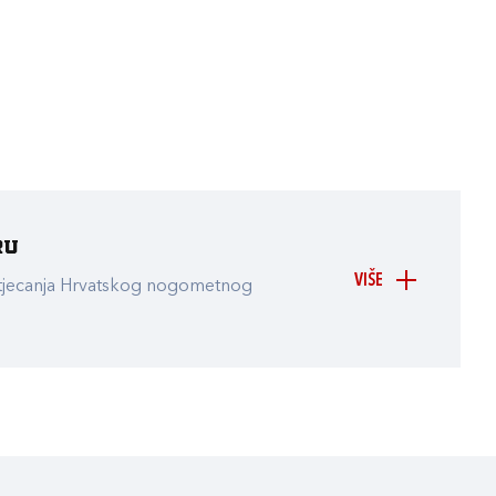
ru
VIŠE
atjecanja Hrvatskog nogometnog