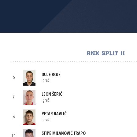
RNK SPLIT II
DUJE ROJE
6
Igrač
LEON ŠERIĆ
7
Igrač
PETAR RAVLIĆ
8
Igrač
STIPE MILANOVIĆ TRAPO
13