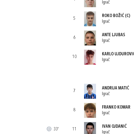
Igrač
ROKO BOŽIĆ
(C)
5
Igrač
ANTE LJUBAS
6
Igrač
KARLO UJDUROVI
10
Igrač
ANDRIJA MATIĆ
7
Igrač
FRANKO KOMAR
8
Igrač
IVAN OJDANIĆ
33'
11
Igrač