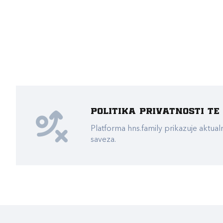
Politika privatnosti t
Platforma hns.family prikazuje akt
saveza.