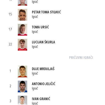
Igrač
PETAR TOMA STOJKIĆ
15
Igrač
TOMA URSIĆ
17
Igrač
LUCIJAN ŠKURLA
22
Igrač
PRIČUVNI IGRAČI
DUJE MRDULJAŠ
1
Igrač
ANTONIO JELIČIĆ
2
Igrač
IVAN GRANIĆ
3
Igrač