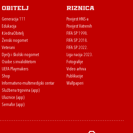
Obitelj
Riznica
Generacija 111
Povijest HNS-a
Edukacija
Povijest Vatrenih
#JednaObitelj
FIFA SP 1998.
Ženski nogomet
FIFA SP 2018.
Veterani
FIFA SP 2022.
Dječji i školski nogomet
Liga nacija 2023.
Osobe s invaliditetom
Fotografije
UEFA Playmakers
Video arhiva
Shop
Publikacije
Informativno-multimedijski centar
Wallpaperi
Službena trgovina (app)
Ulaznice (app)
Semafor (app)