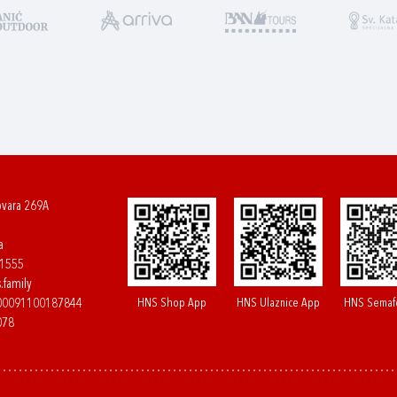
ovara 269A
a
61555
.family
HNS Shop App
HNS Ulaznice App
HNS Semaf
400091100187844
078