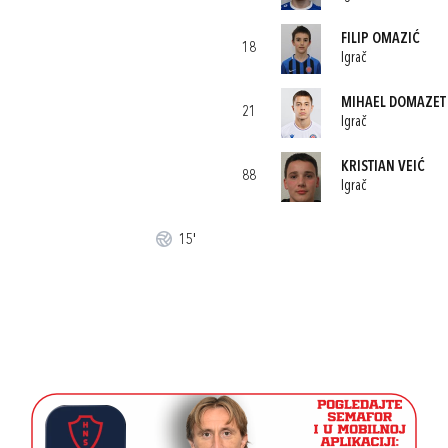
FILIP OMAZIĆ
18
Igrač
MIHAEL DOMAZET
21
Igrač
KRISTIAN VEIĆ
88
Igrač
15'