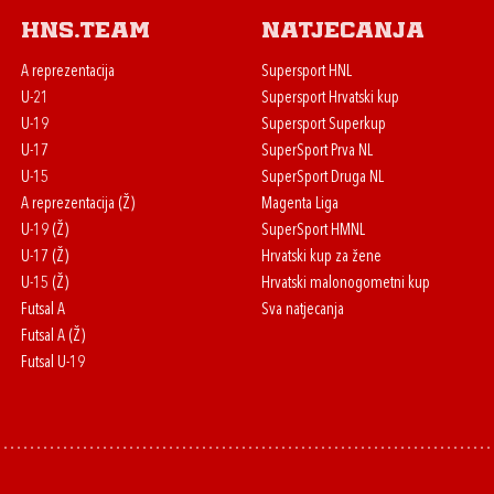
HNS.team
Natjecanja
A reprezentacija
Supersport HNL
U-21
Supersport Hrvatski kup
U-19
Supersport Superkup
U-17
SuperSport Prva NL
U-15
SuperSport Druga NL
A reprezentacija (Ž)
Magenta Liga
U-19 (Ž)
SuperSport HMNL
U-17 (Ž)
Hrvatski kup za žene
U-15 (Ž)
Hrvatski malonogometni kup
Futsal A
Sva natjecanja
Futsal A (Ž)
Futsal U-19