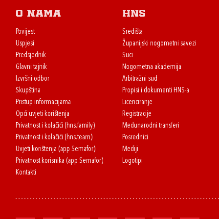
O nama
HNS
Povijest
Središta
Uspjesi
Županijski nogometni savezi
Predsjednik
Suci
Glavni tajnik
Nogometna akademija
Izvršni odbor
Arbitražni sud
Skupština
Propisi i dokumenti HNS-a
Pristup informacijama
Licenciranje
Opći uvjeti korištenja
Registracije
Privatnost i kolačići (hns.family)
Međunarodni transferi
Privatnost i kolačići (hns.team)
Posrednici
Uvjeti korištenja (app Semafor)
Mediji
Privatnost korisnika (app Semafor)
Logotipi
Kontakti