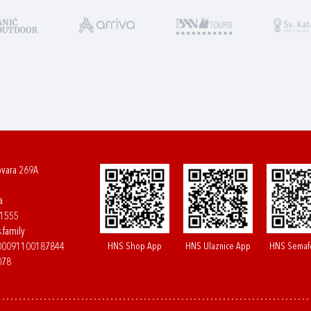
ovara 269A
a
61555
.family
HNS Shop App
HNS Ulaznice App
HNS Semaf
400091100187844
078