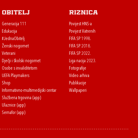
Obitelj
Riznica
Generacija 111
Povijest HNS-a
Edukacija
Povijest Vatrenih
#JednaObitelj
FIFA SP 1998.
Ženski nogomet
FIFA SP 2018.
Veterani
FIFA SP 2022.
Dječji i školski nogomet
Liga nacija 2023.
Osobe s invaliditetom
Fotografije
UEFA Playmakers
Video arhiva
Shop
Publikacije
Informativno-multimedijski centar
Wallpaperi
Službena trgovina (app)
Ulaznice (app)
Semafor (app)