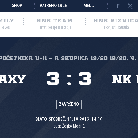
SHOP
VATRENO SRCE
MEDIJI
MILY
HNS.TEAM
HNS.RIZNIC
a Saveza
Hrvatske reprezentacije
Povijest i statistika
 početnika U-11 - A skupina 19/20 19/20, 4.
3
:
3
axy
NK 
ZAVRŠENO
BLATO, STOBREČ, 13.10.2019. 14:30
Suci: Željko Modrić.