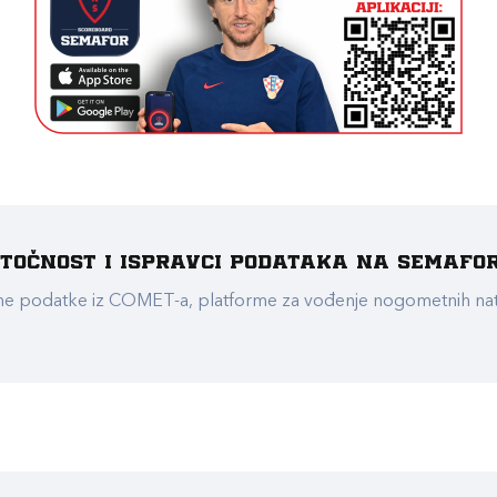
e točnost i ispravci podataka na Semafo
ualne podatke iz COMET-a, platforme za vođenje nogometnih n