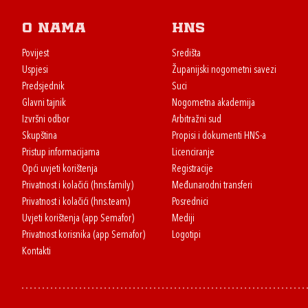
O nama
HNS
Povijest
Središta
Uspjesi
Županijski nogometni savezi
Predsjednik
Suci
Glavni tajnik
Nogometna akademija
Izvršni odbor
Arbitražni sud
Skupština
Propisi i dokumenti HNS-a
Pristup informacijama
Licenciranje
Opći uvjeti korištenja
Registracije
Privatnost i kolačići (hns.family)
Međunarodni transferi
Privatnost i kolačići (hns.team)
Posrednici
Uvjeti korištenja (app Semafor)
Mediji
Privatnost korisnika (app Semafor)
Logotipi
Kontakti