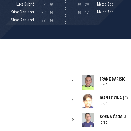
Luka Bubrić
Mateo Zec
5'
29'
Stipe Domazet
Mateo Zec
20'
47'
Stipe Domazet
39'
FRANE BARIŠIĆ
1
Igrač
IVAN LOZINA
(C)
4
Igrač
BORNA ČAGALJ
6
Igrač