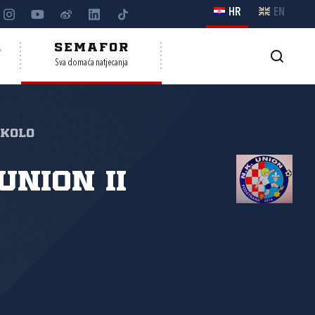
HR
EN
A
SEMAFOR
Sva domaća natjecanja
 kolo
Union II