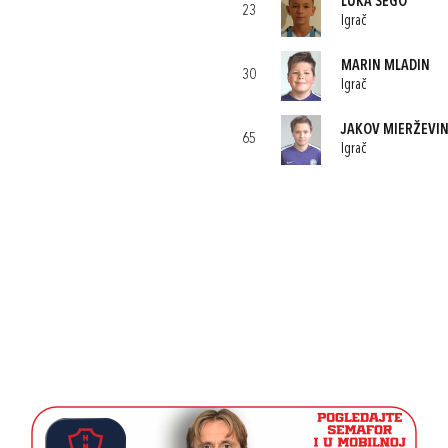
LUKA ŠEGO
23
Igrač
MARIN MLADIN
30
Igrač
JAKOV MIERŽEVIN
65
Igrač