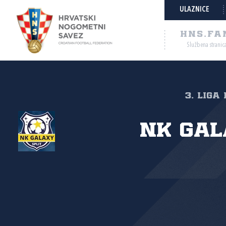
ULAZNICE
HNS.FA
Službena stranic
3. liga
NK Gal