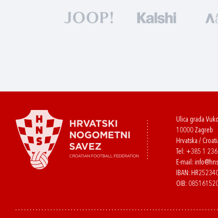
Ulica grada Vuk
10000 Zagreb
Hrvatska / Croati
Tel:
+385 1 23
E-mail:
info@hns
IBAN: HR2523
OIB: 08516152