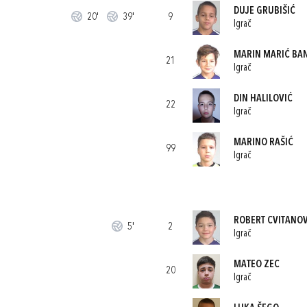
DUJE GRUBIŠIĆ
20'
39'
9
Igrač
MARIN MARIĆ BA
21
Igrač
DIN HALILOVIĆ
22
Igrač
MARINO RAŠIĆ
99
Igrač
ROBERT CVITANOV
5'
2
Igrač
MATEO ZEC
20
Igrač