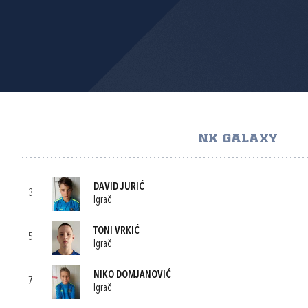
NK GALAXY
DAVID JURIĆ
3
Igrač
TONI VRKIĆ
5
Igrač
NIKO DOMJANOVIĆ
7
Igrač