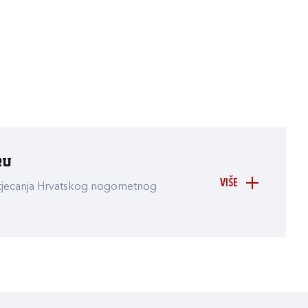
ru
VIŠE
atjecanja Hrvatskog nogometnog