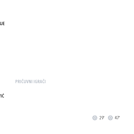
NJE
PRIČUVNI IGRAČI
IĆ
29'
47'