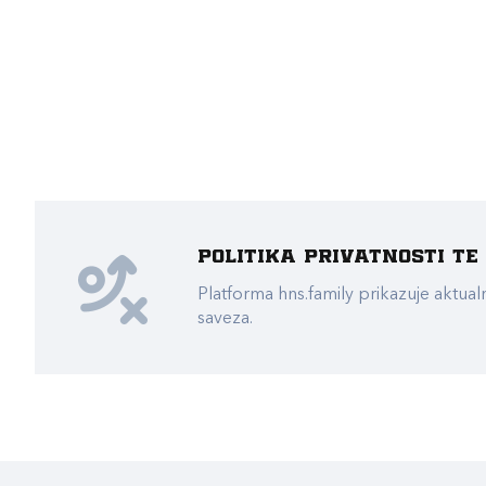
Politika privatnosti t
Platforma hns.family prikazuje akt
saveza.