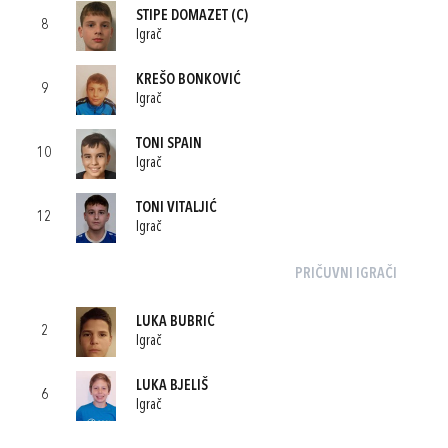
STIPE DOMAZET
(C)
8
Igrač
KREŠO BONKOVIĆ
9
Igrač
TONI SPAIN
10
Igrač
TONI VITALJIĆ
12
Igrač
PRIČUVNI IGRAČI
LUKA BUBRIĆ
2
Igrač
LUKA BJELIŠ
6
Igrač