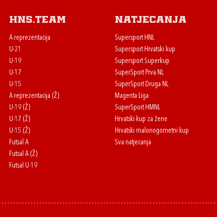
HNS.team
Natjecanja
A reprezentacija
Supersport HNL
U-21
Supersport Hrvatski kup
U-19
Supersport Superkup
U-17
SuperSport Prva NL
U-15
SuperSport Druga NL
A reprezentacija (Ž)
Magenta Liga
U-19 (Ž)
SuperSport HMNL
U-17 (Ž)
Hrvatski kup za žene
U-15 (Ž)
Hrvatski malonogometni kup
Futsal A
Sva natjecanja
Futsal A (Ž)
Futsal U-19