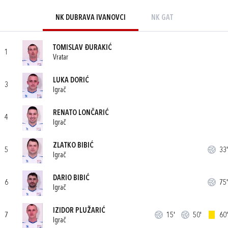
NK DUBRAVA IVANOVCI
NK GAT
TOMISLAV ĐURAKIĆ
1
Vratar
LUKA DORIĆ
3
Igrač
RENATO LONČARIĆ
4
Igrač
ZLATKO BIBIĆ
5
33'
Igrač
DARIO BIBIĆ
6
75'
Igrač
IZIDOR PLUŽARIĆ
7
15'
50'
60'
Igrač