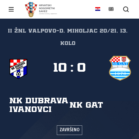
II ŽNL VALPOVO-D. MIHOLJAC 20/21, 13.
kolo
10
:
0
NK Dubrava
NK Gat
Ivanovci
ZAVRŠENO