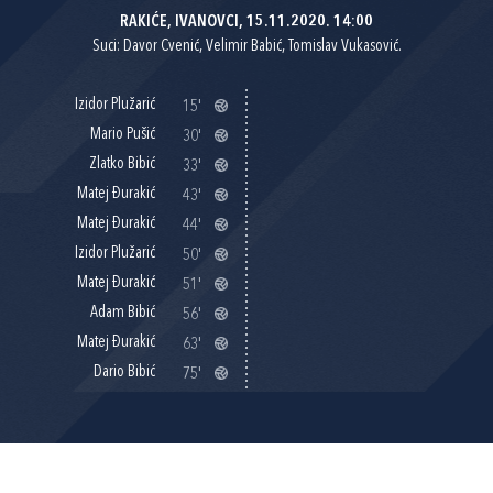
RAKIĆE, IVANOVCI, 15.11.2020. 14:00
Suci: Davor Cvenić, Velimir Babić, Tomislav Vukasović.
Izidor Plužarić
15'
Mario Pušić
30'
Zlatko Bibić
33'
Matej Đurakić
43'
Matej Đurakić
44'
Izidor Plužarić
50'
Matej Đurakić
51'
Adam Bibić
56'
Matej Đurakić
63'
Dario Bibić
75'