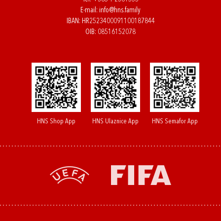
E-mail:
info@hns.family
IBAN: HR2523400091100187844
OIB: 08516152078
HNS Shop App
HNS Ulaznice App
HNS Semafor App