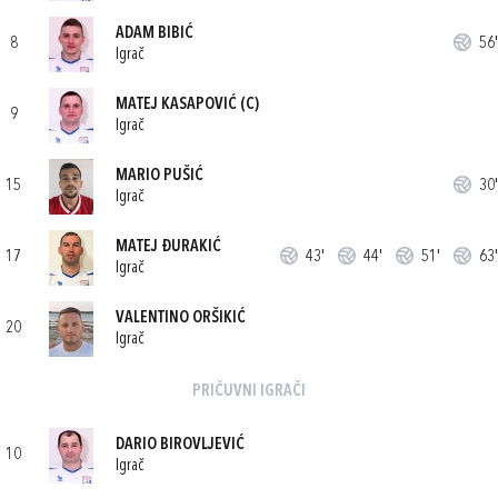
ADAM BIBIĆ
8
56'
Igrač
MATEJ KASAPOVIĆ
(C)
9
Igrač
MARIO PUŠIĆ
15
30'
Igrač
MATEJ ĐURAKIĆ
17
43'
44'
51'
63'
Igrač
VALENTINO ORŠIKIĆ
20
Igrač
PRIČUVNI IGRAČI
DARIO BIROVLJEVIĆ
10
Igrač