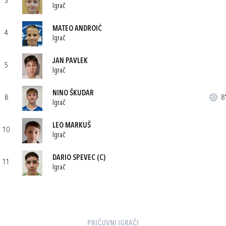
3
Igrač
MATEO ANDROIĆ
4
Igrač
JAN PAVLEK
5
Igrač
NINO ŠKUDAR
8
8'
Igrač
LEO MARKUŠ
10
Igrač
DARIO SPEVEC
(C)
11
Igrač
PRIČUVNI IGRAČI