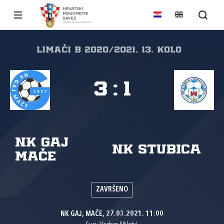
LIMAČI B 2020/2021, 13. kolo
3
:
1
NK Gaj
NK Stubica
Mače
ZAVRŠENO
NK GAJ, MAČE, 27.03.2021. 11:00