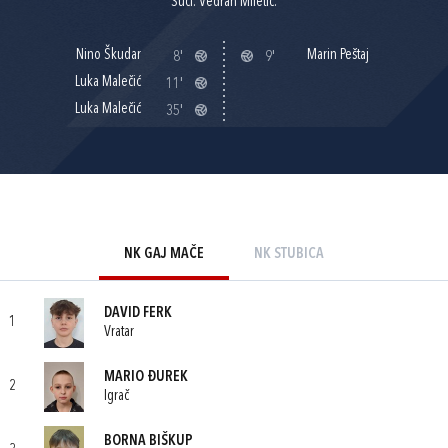
Suci: Vedran Miletić.
Nino Škudar
Marin Peštaj
8'
9'
Luka Malečić
11'
Luka Malečić
35'
NK GAJ MAČE
NK STUBICA
DAVID FERK
1
Vratar
MARIO ĐUREK
2
Igrač
BORNA BIŠKUP