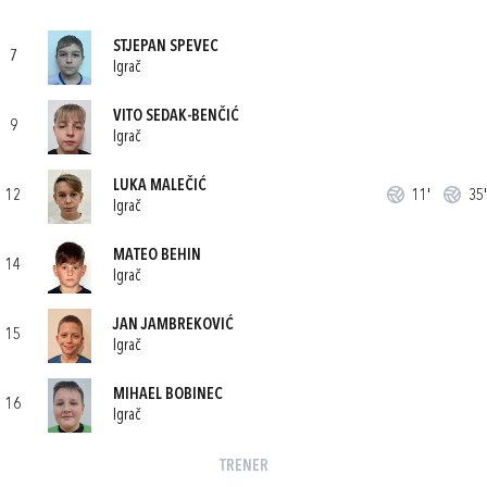
STJEPAN SPEVEC
7
Igrač
VITO SEDAK-BENČIĆ
9
Igrač
LUKA MALEČIĆ
12
11'
35'
Igrač
MATEO BEHIN
14
Igrač
JAN JAMBREKOVIĆ
15
Igrač
MIHAEL BOBINEC
16
Igrač
TRENER