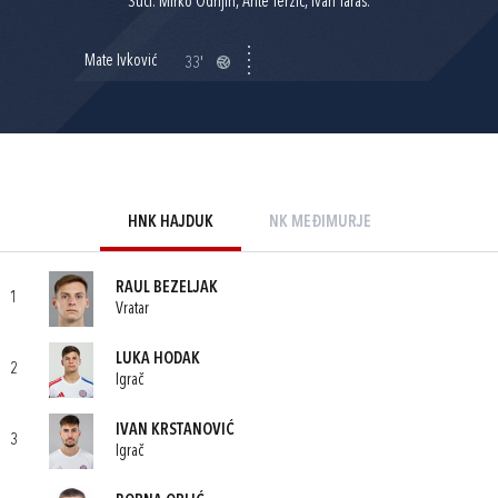
Suci: Mirko Odrljin, Ante Terzić, Ivan Taraš.
Mate Ivković
33'
HNK HAJDUK
NK MEĐIMURJE
RAUL BEZELJAK
1
Vratar
LUKA HODAK
2
Igrač
IVAN KRSTANOVIĆ
3
Igrač