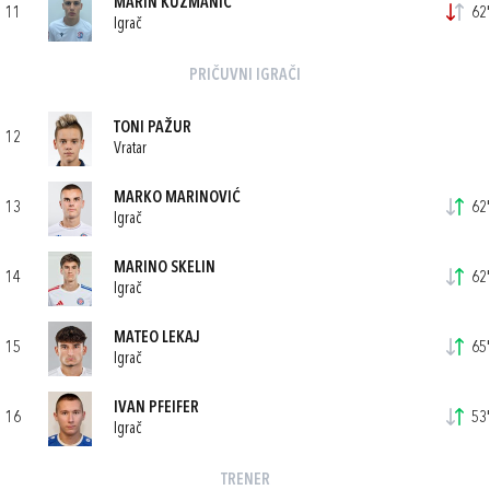
MARIN KUZMANIĆ
11
62'
Igrač
PRIČUVNI IGRAČI
TONI PAŽUR
12
Vratar
MARKO MARINOVIĆ
13
62'
Igrač
MARINO SKELIN
14
62'
Igrač
MATEO LEKAJ
15
65'
Igrač
IVAN PFEIFER
16
53'
Igrač
TRENER