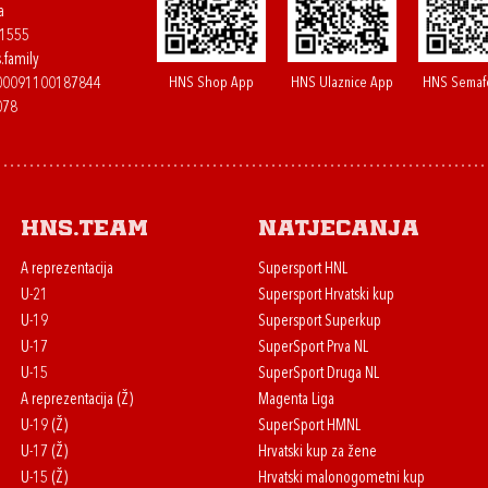
a
61555
.family
HNS Shop App
HNS Ulaznice App
HNS Semaf
400091100187844
078
HNS.team
Natjecanja
A reprezentacija
Supersport HNL
U-21
Supersport Hrvatski kup
U-19
Supersport Superkup
U-17
SuperSport Prva NL
U-15
SuperSport Druga NL
A reprezentacija (Ž)
Magenta Liga
U-19 (Ž)
SuperSport HMNL
U-17 (Ž)
Hrvatski kup za žene
U-15 (Ž)
Hrvatski malonogometni kup