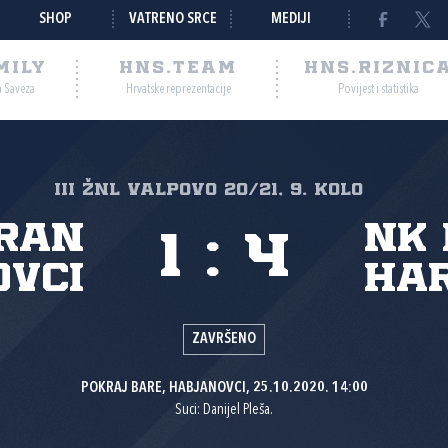
SHOP
VATRENO SRCE
MEDIJI
MILY
HNS.TEAM
HNS.RIZNIC
a Saveza
Hrvatske reprezentacije
Povijest i statistika
III ŽNL VALPOVO 20/21, 9. kolo
ran
NK
1
:
4
vci
Ha
ZAVRŠENO
POKRAJ BARE, HABJANOVCI, 25.10.2020. 14:00
Suci: Danijel Pleša.