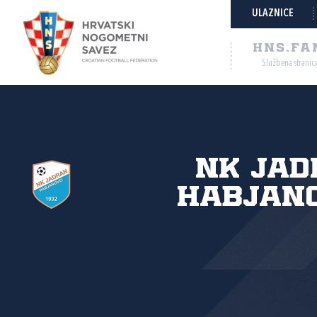
ULAZNICE
HNS.FA
Službena stranic
NK Jad
Habjano