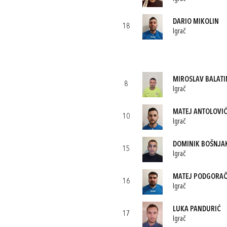
DARIO MIKOLIN
18
Igrač
MIROSLAV BALAT
8
Igrač
MATEJ ANTOLOVI
10
Igrač
DOMINIK BOŠNJA
15
Igrač
MATEJ PODGORA
16
Igrač
LUKA PANDURIĆ
17
Igrač