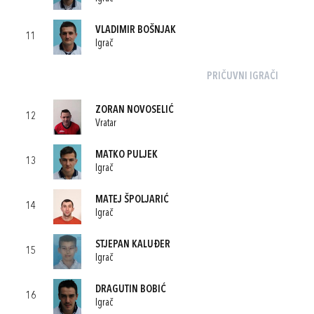
VLADIMIR BOŠNJAK
11
Igrač
PRIČUVNI IGRAČI
ZORAN NOVOSELIĆ
12
Vratar
MATKO PULJEK
13
Igrač
MATEJ ŠPOLJARIĆ
14
Igrač
STJEPAN KALUĐER
15
Igrač
DRAGUTIN BOBIĆ
16
Igrač