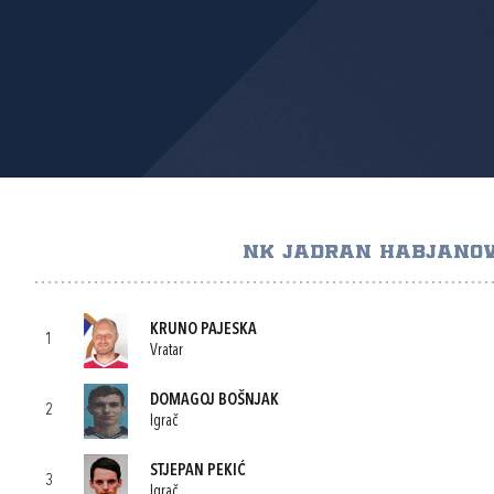
NK JADRAN HABJANOV
KRUNO PAJESKA
1
Vratar
DOMAGOJ BOŠNJAK
2
Igrač
STJEPAN PEKIĆ
3
Igrač