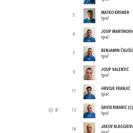
MATKO KREMER
5
Igrač
JOSIP MARTINOVI
6
Igrač
BENJAMIN ČAUŠI
7
Igrač
JOSIP VALENTIĆ
9
Igrač
HRVOJE FRANJIĆ
11
Igrač
DAVID RIBARIĆ
(C)
8'
13
Igrač
JAKOV BLAGOJEVI
14
Igrač