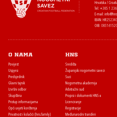
Hrvatska / Croati
Tel:
+385 1 23
E-mail:
info@hns
IBAN: HR2523
OIB: 08516152
O nama
HNS
Povijest
Središta
Uspjesi
Županijski nogometni savezi
Predsjednik
Suci
Glavni tajnik
Nogometna akademija
Izvršni odbor
Arbitražni sud
Skupština
Propisi i dokumenti HNS-a
Pristup informacijama
Licenciranje
Opći uvjeti korištenja
Registracije
Privatnost i kolačići (hns.family)
Međunarodni transferi