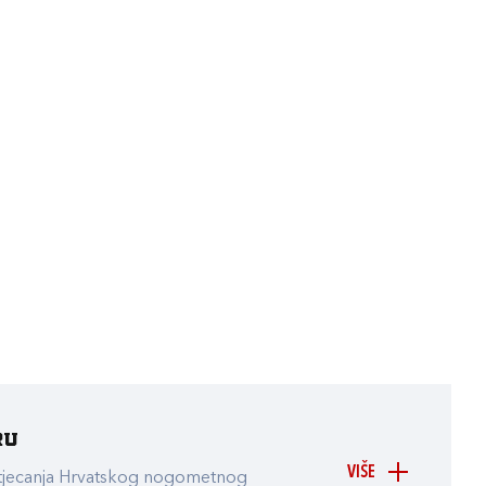
ru
VIŠE
atjecanja Hrvatskog nogometnog