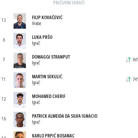
PRIČUVNI IGRAČI
FILIP KOVAČEVIĆ
13
Vratar
LUKA PRŠO
6
Igrač
DOMAGOJ STRANPUT
7
86'
Igrač
MARTIN SEKULIĆ
11
74'
Igrač
MOHAMED CHERIF
12
Igrač
PATRICK ALMEIDA DA SILVA IGNACIO
16
Igrač
KARLO PRPIĆ BOSANAC