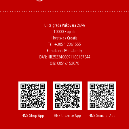
Ulica grada Vukovara 269A
10000 Zagreb
Hrvatska / Croatia
Tel:
+385 1 2361555
E-mail:
info@hns.family
IBAN: HR2523400091100187844
OIB: 08516152078
HNS Shop App
HNS Ulaznice App
HNS Semafor App