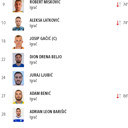
ROBERT MIŠKOVIĆ
9
74'
Igrač
ALEKSA LATKOVIĆ
10
74'
Igrač
JOSIP GAČIĆ
(C)
18
Igrač
DION DRENA BELJO
22
Igrač
JURAJ LJUBIĆ
24
Igrač
ADAM BENIĆ
27
86'
Igrač
ADRIAN LEON BARIŠIĆ
28
Igrač