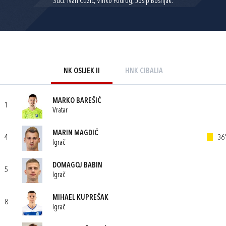
Suci: Ivan Čužić, Vinko Podrug, Josip Bošnjak.
NK OSIJEK II
HNK CIBALIA
MARKO BAREŠIĆ
1
Vratar
MARIN MAGDIĆ
4
36'
Igrač
DOMAGOJ BABIN
5
Igrač
MIHAEL KUPREŠAK
8
Igrač