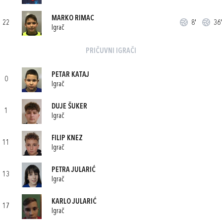
MARKO RIMAC
22
8'
36'
Igrač
PRIČUVNI IGRAČI
PETAR KATAJ
0
Igrač
DUJE ŠUKER
1
Igrač
FILIP KNEZ
11
Igrač
PETRA JULARIĆ
13
Igrač
KARLO JULARIĆ
17
Igrač