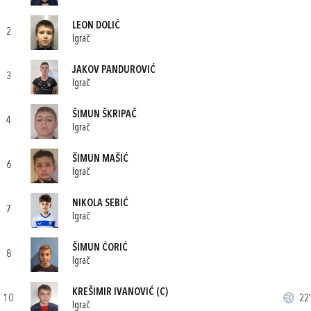
LEON DOLIĆ
2
Igrač
JAKOV PANDUROVIĆ
3
Igrač
ŠIMUN ŠKRIPAČ
4
Igrač
ŠIMUN MAŠIĆ
6
Igrač
NIKOLA SEBIĆ
7
Igrač
ŠIMUN ĆORIĆ
8
Igrač
KREŠIMIR IVANOVIĆ
(C)
10
22'
Igrač