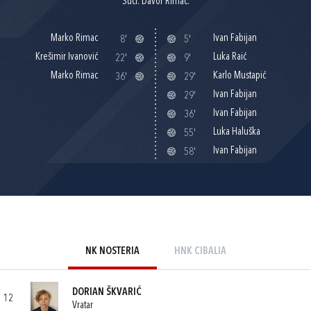
Suci: Davor Rimac.
Marko Rimac
Ivan Fabijan
8'
5'
Krešimir Ivanović
Luka Raić
22'
9'
Marko Rimac
Karlo Mustapić
36'
29'
Ivan Fabijan
29'
Ivan Fabijan
36'
Luka Haluška
55'
Ivan Fabijan
58'
NK NOSTERIA
HNK CIBALIA
DORIAN ŠKVARIĆ
12
Vratar