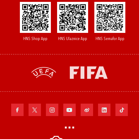
HNS Shop App
HNS Ulaznice App
HNS Semafor App