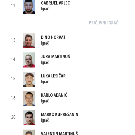
GABRIJEL VRLEC
11
Igrač
PRIČUVNI IGRAČI
DINO HORVAT
13
Igrač
JURA MARTINUŠ
14
Igrač
LUKA LESIČAR
15
Igrač
KARLO ADANIĆ
16
Igrač
MARKO KUPREŠANIN
20
Igrač
VALENTIN MARTINUŠ