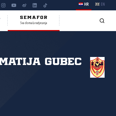
HR
EN
A
SEMAFOR
Sva domaća natjecanja
Matija Gubec