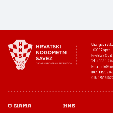
Ulica grada Vuk
10000 Zagreb
Hrvatska / Croati
Tel:
+385 1 23
E-mail:
info@hns
IBAN: HR2523
OIB: 08516152
O nama
HNS