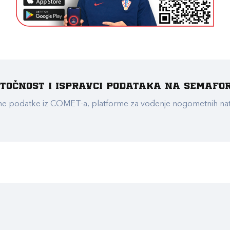
e točnost i ispravci podataka na Semafo
ualne podatke iz COMET-a, platforme za vođenje nogometnih n