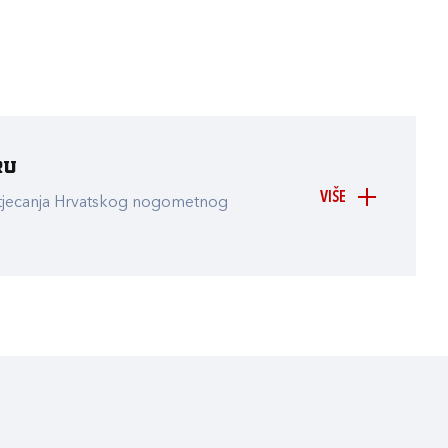
ru
VIŠE
atjecanja Hrvatskog nogometnog