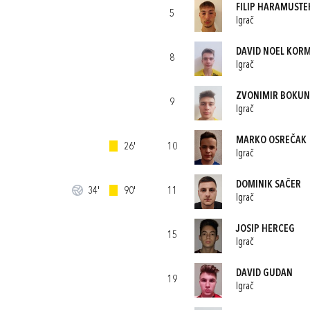
FILIP HARAMUSTE
5
Igrač
DAVID NOEL KOR
8
Igrač
ZVONIMIR BOKUN
9
Igrač
MARKO OSREČAK
26'
10
Igrač
DOMINIK SAČER
34'
90'
11
Igrač
JOSIP HERCEG
15
Igrač
DAVID GUDAN
19
Igrač