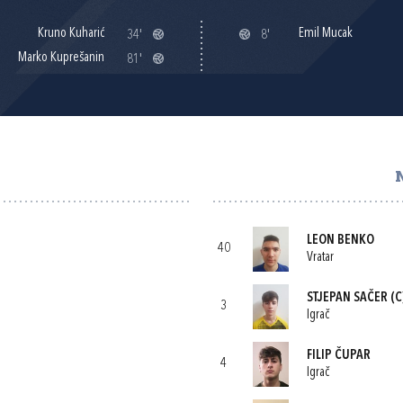
Kruno Kuharić
Emil Mucak
34'
8'
Marko Kuprešanin
81'
LEON BENKO
40
Vratar
STJEPAN SAČER
(C
3
Igrač
FILIP ČUPAR
4
Igrač