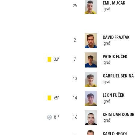
EMIL MUCAK
25
Igrač
DAVID FRAJTAK
2
Igrač
PATRIK FUČEK
33'
7
Igrač
GABRIJEL BEKINA
13
Igrač
LEON FUČEK
65'
14
Igrač
KRISTIJAN KONDR
81'
16
Igrač
KARLO HEGOL