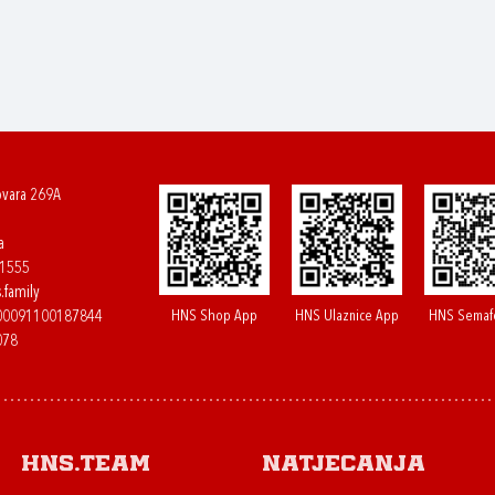
ovara 269A
a
61555
.family
HNS Shop App
HNS Ulaznice App
HNS Semaf
400091100187844
078
HNS.team
Natjecanja