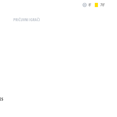
8'
78'
PRIČUVNI IGRAČI
ES