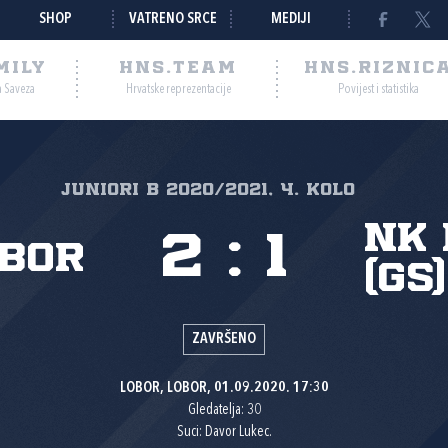
SHOP
VATRENO SRCE
MEDIJI
MILY
HNS.TEAM
HNS.RIZNIC
a Saveza
Hrvatske reprezentacije
Povijest i statistika
JUNIORI B 2020/2021, 4. kolo
NK 
2
:
1
obor
(GS)
ZAVRŠENO
LOBOR, LOBOR, 01.09.2020. 17:30
Gledatelja: 30
Suci: Davor Lukec.