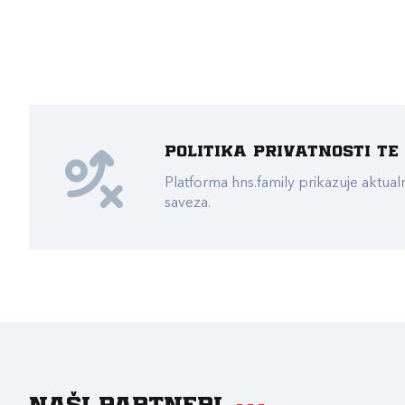
Politika privatnosti t
Platforma hns.family prikazuje akt
saveza.