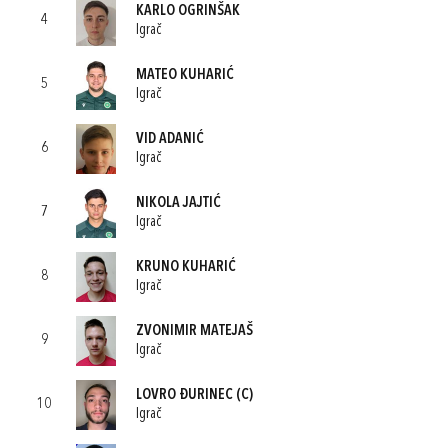
KARLO OGRINŠAK
4
Igrač
MATEO KUHARIĆ
5
Igrač
VID ADANIĆ
6
Igrač
NIKOLA JAJTIĆ
7
Igrač
KRUNO KUHARIĆ
8
Igrač
ZVONIMIR MATEJAŠ
9
Igrač
LOVRO ĐURINEC
(C)
10
Igrač