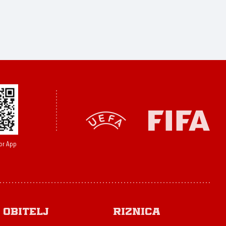
or App
Obitelj
Riznica