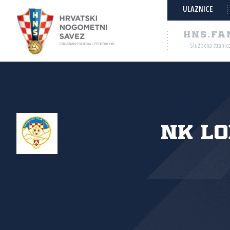
ULAZNICE
HNS.FA
Službena stranic
NK L