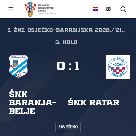
I. ŽNL Osječko-baranjska 2020./'21.,
3. kolo
0
:
1
ŠNK
Baranja-
ŠNK Ratar
Belje
ZAVRŠENO