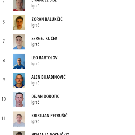
EMANUEL ŠISL
4
Igrač
ZORAN BALUKČIĆ
5
Igrač
SERGEJ KUČEK
7
Igrač
LEO BARTOLOV
8
Igrač
ALEN BUJADINOVIĆ
9
Igrač
DEJAN DOROTIĆ
10
Igrač
KRISTIJAN PETRUŠIĆ
11
Igrač