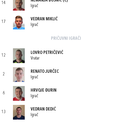
NEMANJA BOSNIĆ
(C)
14
Igrač
VEDRAN MIKLIĆ
17
Igrač
PRIČUVNI IGRAČI
LOVRO PETRIČEVIĆ
12
Vratar
RENATO JURČEC
2
Igrač
HRVOJE ĐURIN
6
Igrač
VEDRAN DEDIĆ
13
Igrač