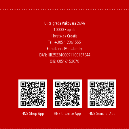
Ulica grada Vukovara 269A
10000 Zagreb
Hrvatska / Croatia
Tel:
+385 1 2361555
E-mail:
info@hns.family
IBAN: HR2523400091100187844
OIB: 08516152078
HNS Shop App
HNS Ulaznice App
HNS Semafor App