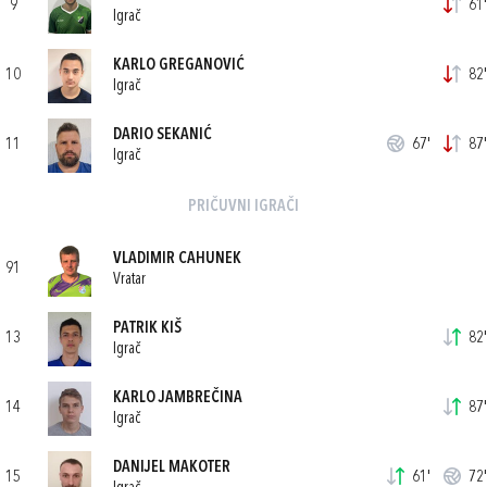
9
61'
Igrač
KARLO GREGANOVIĆ
10
82'
Igrač
DARIO SEKANIĆ
11
67'
87'
Igrač
PRIČUVNI IGRAČI
VLADIMIR CAHUNEK
91
Vratar
PATRIK KIŠ
13
82'
Igrač
KARLO JAMBREČINA
14
87'
Igrač
DANIJEL MAKOTER
15
61'
72'