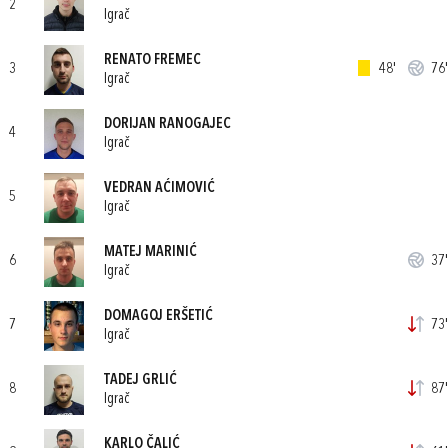
2
Igrač
RENATO FREMEC
3
48'
76'
Igrač
DORIJAN RANOGAJEC
4
Igrač
VEDRAN AĆIMOVIĆ
5
Igrač
MATEJ MARINIĆ
6
37'
Igrač
DOMAGOJ ERŠETIĆ
7
73'
Igrač
TADEJ GRLIĆ
8
87'
Igrač
KARLO ČALIĆ