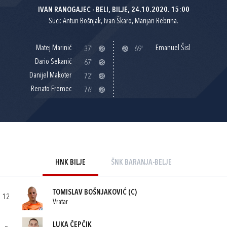
IVAN RANOGAJEC - BELI, BILJE, 24.10.2020. 15:00
Suci: Antun Bošnjak, Ivan Škaro, Marijan Rebrina.
Matej Marinić
Emanuel Šisl
37'
69'
Dario Sekanić
67'
Danijel Makoter
72'
Renato Fremec
76'
HNK BILJE
ŠNK BARANJA-BELJE
TOMISLAV BOŠNJAKOVIĆ
(C)
12
Vratar
LUKA ČEPČIK