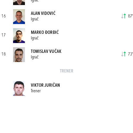
Igrač
ALAN VIDOVIĆ
16
87'
Igrač
MARKO ĐORĐIĆ
17
Igrač
TOMISLAV VUČAK
18
73'
Igrač
TRENER
VIKTOR JURIČAN
Trener