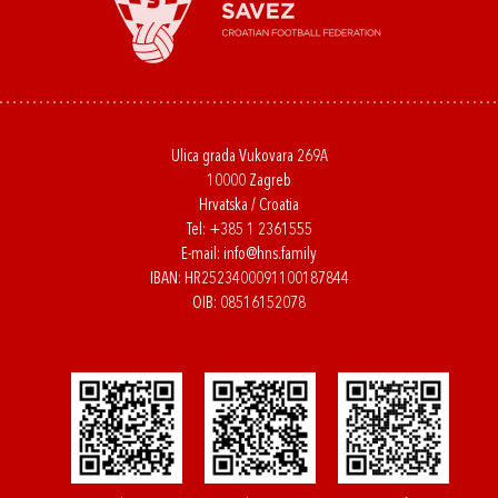
Ulica grada Vukovara 269A
10000 Zagreb
Hrvatska / Croatia
Tel:
+385 1 2361555
E-mail:
info@hns.family
IBAN: HR2523400091100187844
OIB: 08516152078