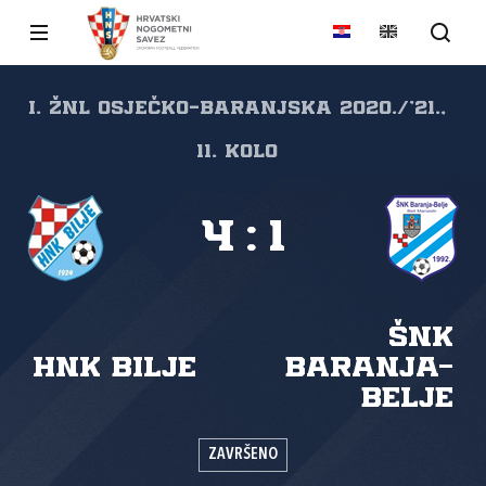
I. ŽNL Osječko-baranjska 2020./'21.,
11. kolo
4
:
1
ŠNK
HNK Bilje
Baranja-
Belje
ZAVRŠENO