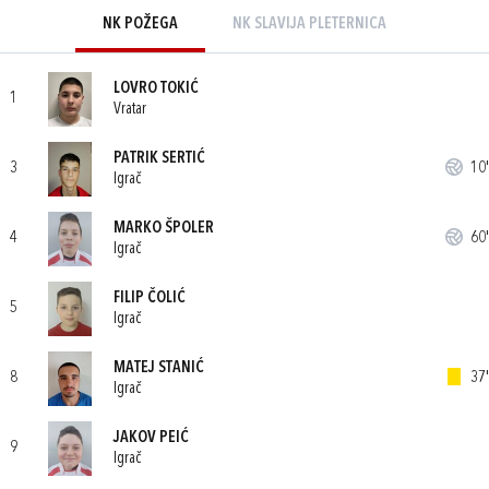
NK POŽEGA
NK SLAVIJA PLETERNICA
LOVRO TOKIĆ
1
Vratar
PATRIK SERTIĆ
3
10'
Igrač
MARKO ŠPOLER
4
60'
Igrač
FILIP ČOLIĆ
5
Igrač
MATEJ STANIĆ
8
37'
Igrač
JAKOV PEIĆ
9
Igrač