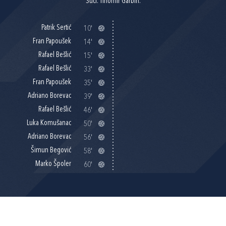
Suci: Tihomir Garbin.
Patrik Sertić
10'
Fran Papoušek
14'
Rafael Bešlić
15'
Rafael Bešlić
33'
Fran Papoušek
35'
Adriano Borevac
39'
Rafael Bešlić
46'
Luka Komušanac
50'
Adriano Borevac
56'
Šimun Begović
58'
Marko Špoler
60'