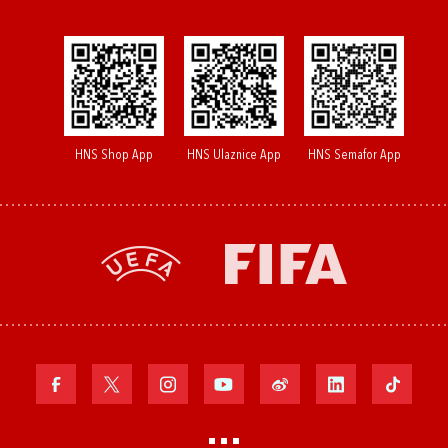
HNS Shop App
HNS Ulaznice App
HNS Semafor App