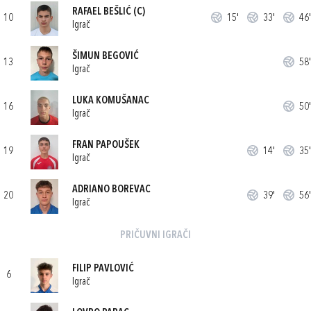
RAFAEL BEŠLIĆ
(C)
10
15'
33'
46'
Igrač
ŠIMUN BEGOVIĆ
13
58'
Igrač
LUKA KOMUŠANAC
16
50'
Igrač
FRAN PAPOUŠEK
19
14'
35'
Igrač
ADRIANO BOREVAC
20
39'
56'
Igrač
PRIČUVNI IGRAČI
FILIP PAVLOVIĆ
6
Igrač