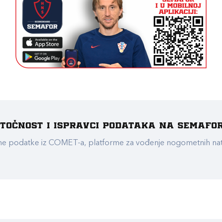
e točnost i ispravci podataka na Semafo
ualne podatke iz COMET-a, platforme za vođenje nogometnih n