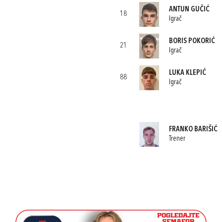
ANTUN GUČIĆ
18
Igrač
BORIS POKORIĆ
21
Igrač
LUKA KLEPIĆ
88
Igrač
FRANKO BARIŠIĆ
Trener