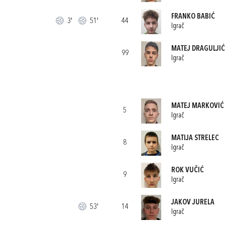
FRANKO BABIĆ
3'
51'
44
Igrač
MATEJ DRAGULJIĆ
99
Igrač
MATEJ MARKOVIĆ
5
Igrač
MATIJA STRELEC
8
Igrač
ROK VUČIĆ
9
Igrač
JAKOV JURELA
53'
14
Igrač