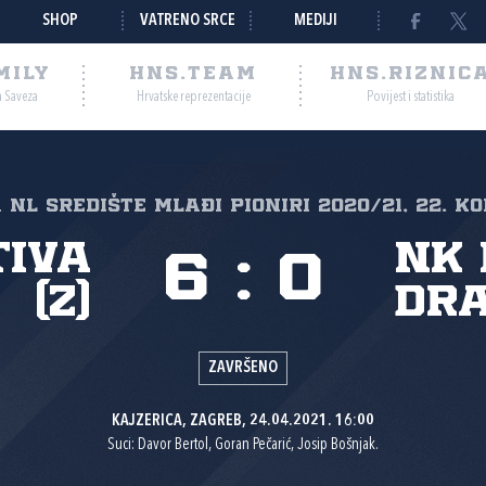
SHOP
VATRENO SRCE
MEDIJI
MILY
HNS.TEAM
HNS.RIZNIC
a Saveza
Hrvatske reprezentacije
Povijest i statistika
 NL Središte mlađi pioniri 2020/21, 22. ko
tiva
NK 
6
:
0
(Z)
dra
ZAVRŠENO
KAJZERICA, ZAGREB, 24.04.2021. 16:00
Suci: Davor Bertol, Goran Pečarić, Josip Bošnjak.