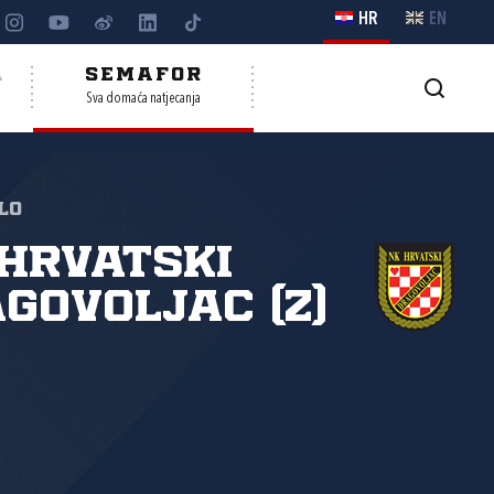
HR
EN
A
SEMAFOR
Sva domaća natjecanja
lo
Hrvatski
govoljac (Z)