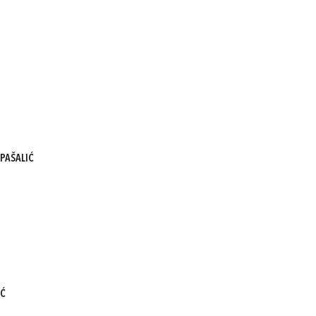
PAŠALIĆ
IĆ