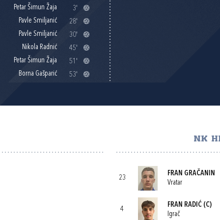
Petar Šimun Žaja
3'
Pavle Smiljanić
28'
Pavle Smiljanić
30'
Nikola Radnić
45'
Petar Šimun Žaja
51'
Borna Gašparić
53'
NK H
FRAN GRAČANIN
23
Vratar
FRAN RADIĆ
(C)
4
Igrač