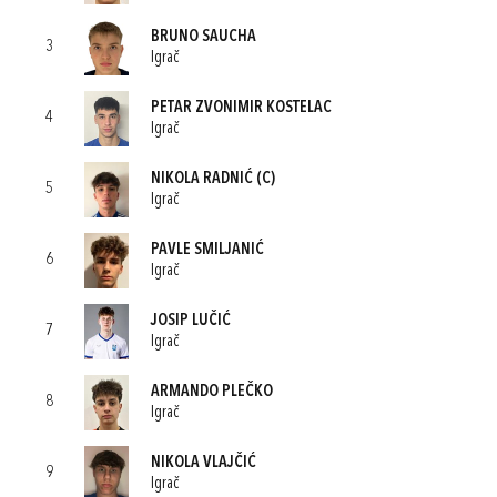
BRUNO SAUCHA
3
Igrač
PETAR ZVONIMIR KOSTELAC
4
Igrač
NIKOLA RADNIĆ
(C)
5
Igrač
PAVLE SMILJANIĆ
6
Igrač
JOSIP LUČIĆ
7
Igrač
ARMANDO PLEČKO
8
Igrač
NIKOLA VLAJČIĆ
9
Igrač