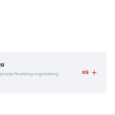
ru
VIŠE
atjecanja Hrvatskog nogometnog