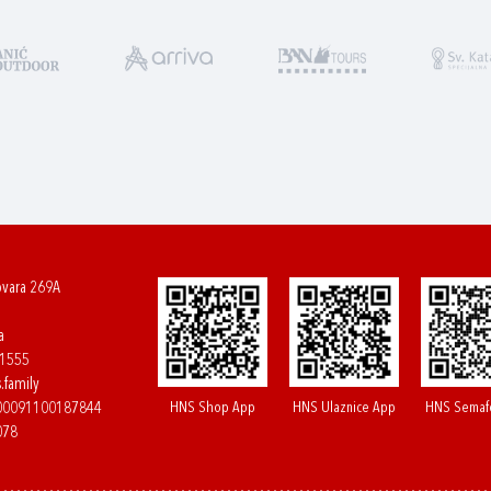
ovara 269A
a
61555
.family
HNS Shop App
HNS Ulaznice App
HNS Semaf
400091100187844
078