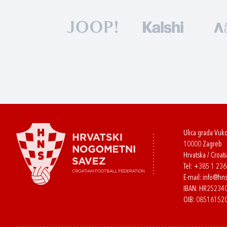
Ulica grada Vuk
10000 Zagreb
Hrvatska / Croati
Tel:
+385 1 23
E-mail:
info@hns
IBAN: HR2523
OIB: 08516152