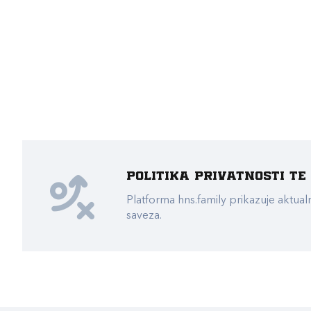
Politika privatnosti t
Platforma hns.family prikazuje akt
saveza.