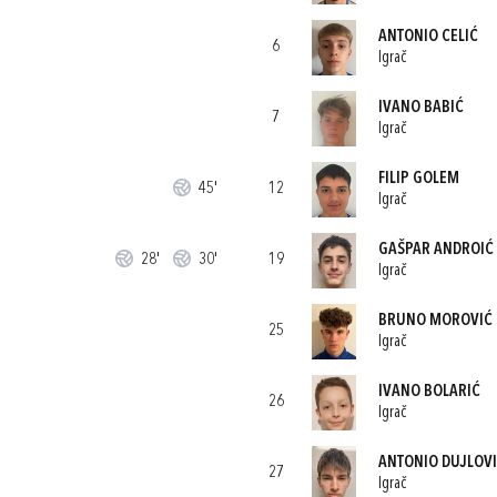
ANTONIO CELIĆ
6
Igrač
IVANO BABIĆ
7
Igrač
FILIP GOLEM
45'
12
Igrač
GAŠPAR ANDROIĆ 
28'
30'
19
Igrač
BRUNO MOROVIĆ
25
Igrač
IVANO BOLARIĆ
26
Igrač
ANTONIO DUJLOV
27
Igrač