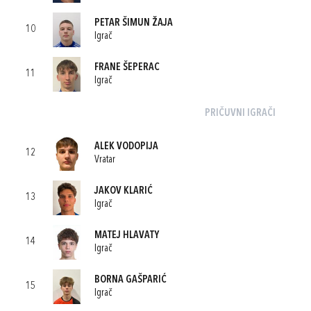
PETAR ŠIMUN ŽAJA
10
Igrač
FRANE ŠEPERAC
11
Igrač
PRIČUVNI IGRAČI
ALEK VODOPIJA
12
Vratar
JAKOV KLARIĆ
13
Igrač
MATEJ HLAVATY
14
Igrač
BORNA GAŠPARIĆ
15
Igrač