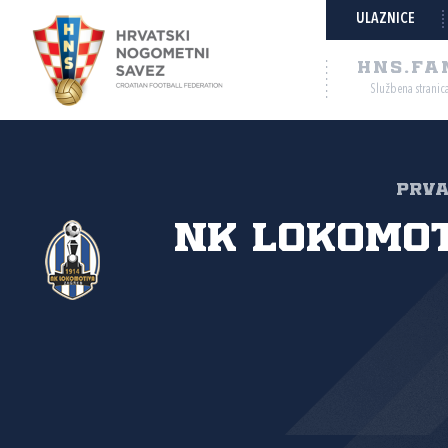
ULAZNICE
HNS.FA
Službena stranic
Prva
NK Lokomo