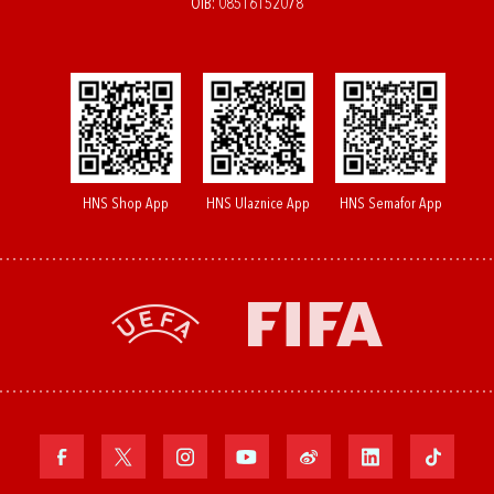
OIB: 08516152078
HNS Shop App
HNS Ulaznice App
HNS Semafor App