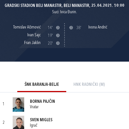
GRADSKI STADION BELI MANASTIR, BELI MANASTIR, 25.04.2021. 10:00
Suci: Ivica Đurin.
Tomislav Ačimović
Ivona Andrić
14'
38'
Ivan Sajc
19'
Fran Jaklin
20'
ŠNK BARANJA-BELJE
HNK RADNIČKI (M)
BORNA PAJČIN
1
Vratar
SVEN MIGLES
2
Igrač