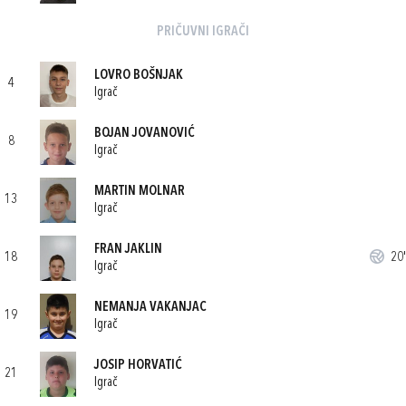
PRIČUVNI IGRAČI
LOVRO BOŠNJAK
4
Igrač
BOJAN JOVANOVIĆ
8
Igrač
MARTIN MOLNAR
13
Igrač
FRAN JAKLIN
18
20'
Igrač
NEMANJA VAKANJAC
19
Igrač
JOSIP HORVATIĆ
21
Igrač