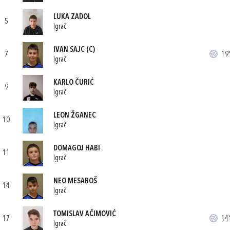
LUKA ZADOL
5
Igrač
IVAN SAJC
(C)
7
19'
Igrač
KARLO ČURIĆ
9
Igrač
LEON ŽGANEC
10
Igrač
DOMAGOJ HABI
11
Igrač
NEO MESAROŠ
14
Igrač
TOMISLAV AČIMOVIĆ
17
14'
Igrač