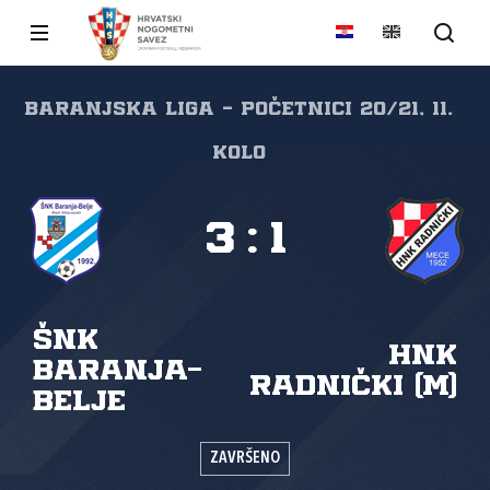
Baranjska liga - početnici 20/21, 11.
kolo
3
:
1
ŠNK
HNK
Baranja-
Radnički (M)
Belje
ZAVRŠENO