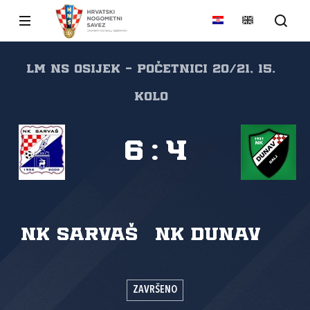
LM NS Osijek - početnici 20/21, 15.
kolo
6
:
4
NK Sarvaš
NK Dunav
ZAVRŠENO