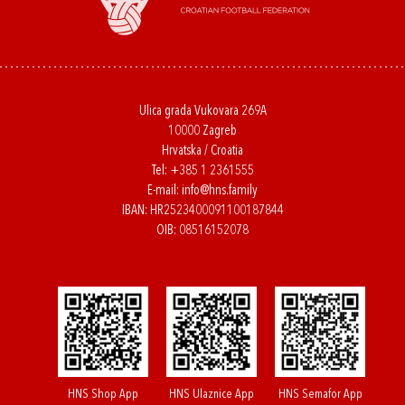
Ulica grada Vukovara 269A
10000 Zagreb
Hrvatska / Croatia
Tel:
+385 1 2361555
E-mail:
info@hns.family
IBAN: HR2523400091100187844
OIB: 08516152078
HNS Shop App
HNS Ulaznice App
HNS Semafor App