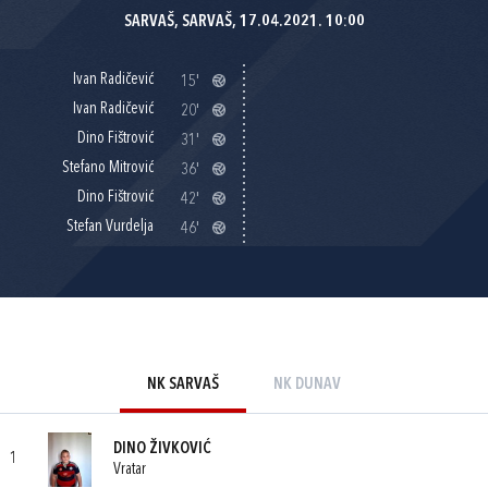
SARVAŠ, SARVAŠ, 17.04.2021. 10:00
Ivan Radičević
15'
Ivan Radičević
20'
Dino Fištrović
31'
Stefano Mitrović
36'
Dino Fištrović
42'
Stefan Vurdelja
46'
NK SARVAŠ
NK DUNAV
DINO ŽIVKOVIĆ
1
Vratar