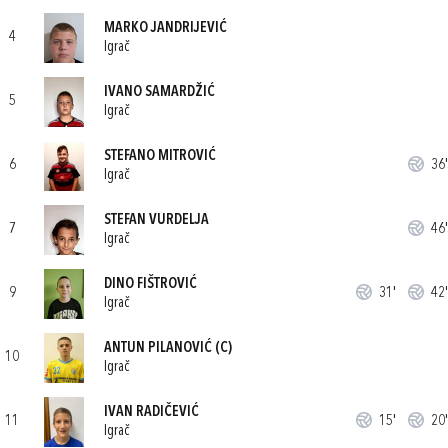
MARKO JANDRIJEVIĆ
4
Igrač
IVANO SAMARDŽIĆ
5
Igrač
STEFANO MITROVIĆ
6
36'
Igrač
STEFAN VURDELJA
7
46'
Igrač
DINO FIŠTROVIĆ
9
31'
42'
Igrač
ANTUN PILANOVIĆ
(C)
10
Igrač
IVAN RADIČEVIĆ
11
15'
20'
Igrač