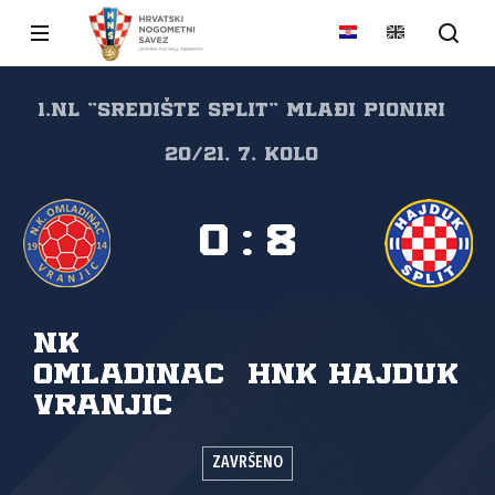
1.NL "SREDIŠTE SPLIT" Mlađi pioniri
20/21, 7. kolo
0
:
8
NK
Omladinac
HNK Hajduk
Vranjic
ZAVRŠENO