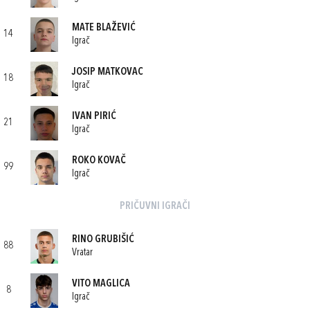
MATE BLAŽEVIĆ
14
Igrač
JOSIP MATKOVAC
18
Igrač
IVAN PIRIĆ
21
Igrač
ROKO KOVAČ
99
Igrač
PRIČUVNI IGRAČI
RINO GRUBIŠIĆ
88
Vratar
VITO MAGLICA
8
Igrač