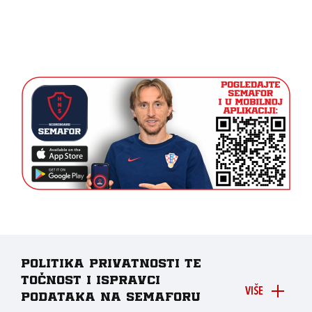
Politika privatnosti te
točnost i ispravci
VIŠE
podataka na Semaforu