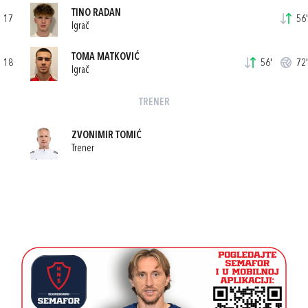
TINO RADAN
17
56'
Igrač
TOMA MATKOVIĆ
18
56'
72'
Igrač
TRENER
ZVONIMIR TOMIĆ
Trener