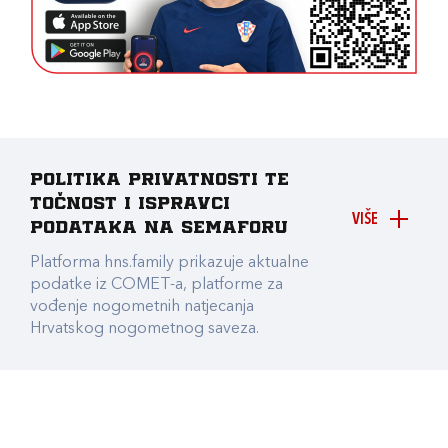
Politika privatnosti te
točnost i ispravci
VIŠE
podataka na Semaforu
Platforma hns.family prikazuje aktualne
podatke iz COMET-a, platforme za
vođenje nogometnih natjecanja
Hrvatskog nogometnog saveza.