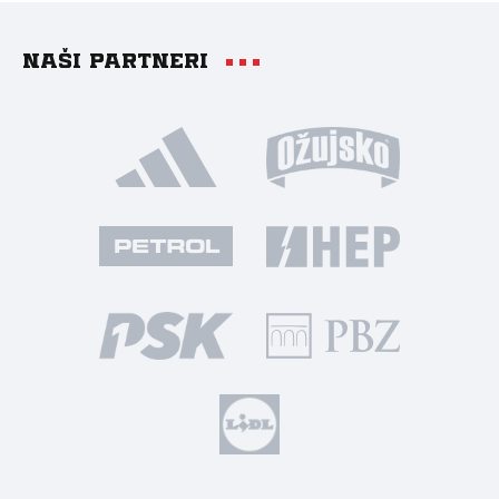
Naši partneri