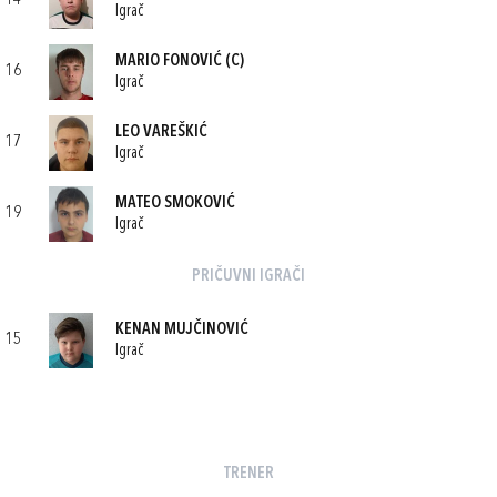
14
Igrač
MARIO FONOVIĆ
(C)
16
Igrač
LEO VAREŠKIĆ
17
Igrač
MATEO SMOKOVIĆ
19
Igrač
PRIČUVNI IGRAČI
KENAN MUJČINOVIĆ
15
Igrač
TRENER