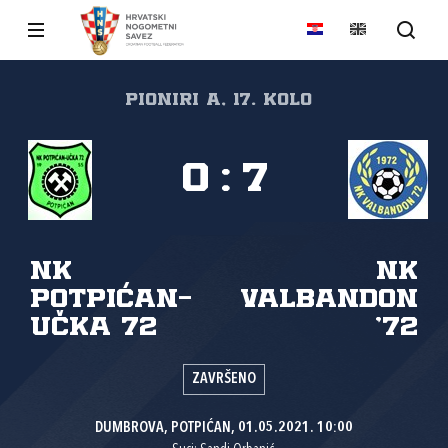
PIONIRI A, 17. kolo
0
:
7
NK
NK
Potpićan-
Valbandon
Učka 72
'72
ZAVRŠENO
DUMBROVA, POTPIĆAN, 01.05.2021. 10:00