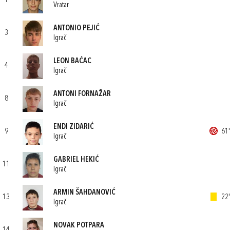
1
Vratar
ANTONIO PEJIĆ
3
Igrač
LEON BAĆAC
4
Igrač
ANTONI FORNAŽAR
8
Igrač
ENDI ZIDARIĆ
9
61'
Igrač
GABRIEL HEKIĆ
11
Igrač
ARMIN ŠAHDANOVIĆ
13
22'
Igrač
NOVAK POTPARA