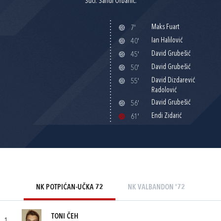
Suci: Sandi Orbanić.
Maks Fuart
7'
Ian Halilović
40'
David Grubešić
45'
David Grubešić
50'
David Dizdarević
55'
Radolović
David Grubešić
56'
Endi Zidarić
61'
NK POTPIĆAN-UČKA 72
NK VALBANDON '72
TONI ČEH