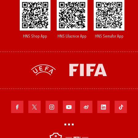
HNS Shop App
HNS Ulaznice App
HNS Semafor App