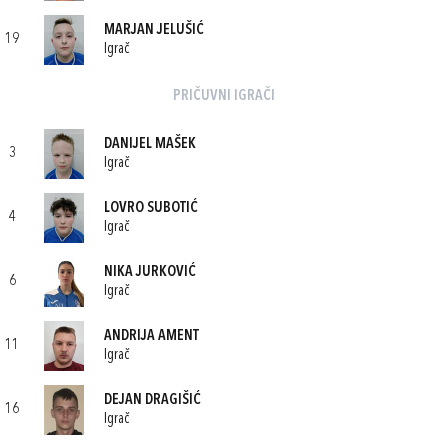
MARJAN JELUŠIĆ
19
Igrač
PRIČUVNI IGRAČI
DANIJEL MAŠEK
3
Igrač
LOVRO SUBOTIĆ
4
Igrač
NIKA JURKOVIĆ
6
Igrač
ANDRIJA AMENT
11
Igrač
DEJAN DRAGIŠIĆ
16
Igrač