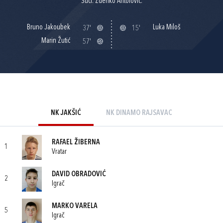
Suci: Zdenko Antolović.
Bruno Jakoubek
Luka Miloš
37'
15'
Marin Žutić
57'
NK JAKŠIĆ
NK DINAMO RAJSAVAC
RAFAEL ŽIBERNA
1
Vratar
DAVID OBRADOVIĆ
2
Igrač
MARKO VARELA
5
Igrač