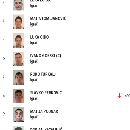
LUKA LOPAC
3
Igrač
MATIA TOMLJANOVIĆ
4
Igrač
LUKA GIDO
5
Igrač
IVANO GORSKI
(C)
6
Igrač
ROKO TURKALJ
7
Igrač
SLAVKO PERKOVIĆ
8
69'
Igrač
MATIJA PODNAR
9
Igrač