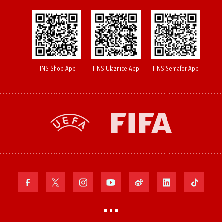
HNS Shop App
HNS Ulaznice App
HNS Semafor App