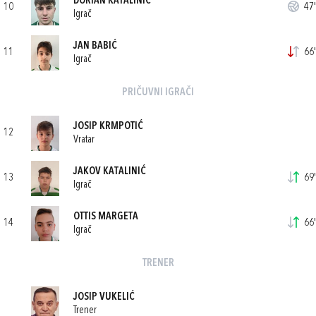
DORIAN KATALINIĆ
10
47'
Igrač
JAN BABIĆ
11
66'
Igrač
PRIČUVNI IGRAČI
JOSIP KRMPOTIĆ
12
Vratar
JAKOV KATALINIĆ
13
69'
Igrač
OTTIS MARGETA
14
66'
Igrač
TRENER
JOSIP VUKELIĆ
Trener