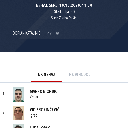
NEHAJ, SENJ, 10.10.2020. 11:30
Gledatelja: 50
Suci: Zlatko Piršić.
DORIAN KATALINIĆ
47'
NK NEHAJ
NK VINODOL
MARKO BIONDIĆ
1
Vratar
VID BROZINČEVIĆ
2
Igrač