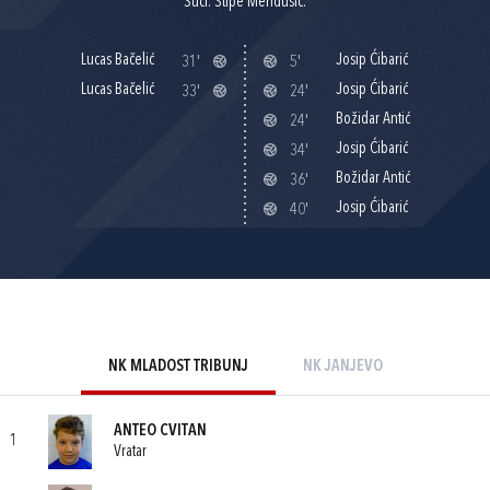
Suci: Stipe Menđušić.
Lucas Bačelić
Josip Ćibarić
31'
5'
Lucas Bačelić
Josip Ćibarić
33'
24'
Božidar Antić
24'
Josip Ćibarić
34'
Božidar Antić
36'
Josip Ćibarić
40'
NK MLADOST TRIBUNJ
NK JANJEVO
ANTEO CVITAN
1
Vratar