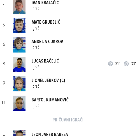
IVAN KRAJAČIĆ
4
Igrač
MATE GRUBELIĆ
5
Igrač
ANDRIJA CUKROV
6
Igrač
LUCAS BAČELIĆ
8
31'
33'
Igrač
LIONEL JERKOV
(C)
9
Igrač
BARTOL KUMANOVIĆ
11
Igrač
PRIČUVNI IGRAČI
LEON JAREB BAREŠA