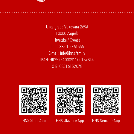
Ulica grada Vukovara 269A
10000 Zagreb
Hrvatska / Croatia
Tel:
+385 1 2361555
E-mail:
info@hns.family
IBAN: HR2523400091100187844
OIB: 08516152078
HNS Shop App
HNS Ulaznice App
HNS Semafor App