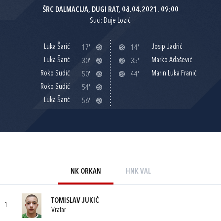
ŠRC DALMACIJA, DUGI RAT, 08.04.2021. 09:00
Suci: Duje Lozić.
Luka Šarić
Josip Jadrić
17'
14'
Luka Šarić
Marko Adašević
30'
35'
Roko Sudić
Marin Luka Franić
50'
44'
Roko Sudić
54'
Luka Šarić
56'
NK ORKAN
HNK VAL
TOMISLAV JUKIĆ
1
Vratar