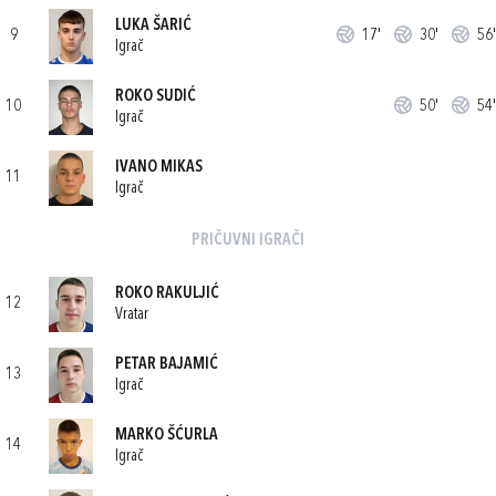
LUKA ŠARIĆ
9
17'
30'
56'
Igrač
ROKO SUDIĆ
10
50'
54'
Igrač
IVANO MIKAS
11
Igrač
PRIČUVNI IGRAČI
ROKO RAKULJIĆ
12
Vratar
PETAR BAJAMIĆ
13
Igrač
MARKO ŠĆURLA
14
Igrač