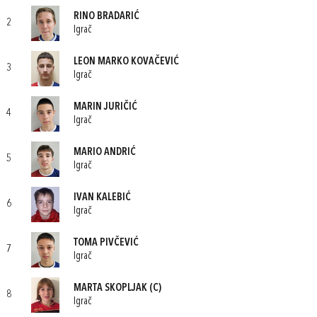
RINO BRADARIĆ
2
Igrač
LEON MARKO KOVAČEVIĆ
3
Igrač
MARIN JURIČIĆ
4
Igrač
MARIO ANDRIĆ
5
Igrač
IVAN KALEBIĆ
6
Igrač
TOMA PIVČEVIĆ
7
Igrač
MARTA SKOPLJAK
(C)
8
Igrač