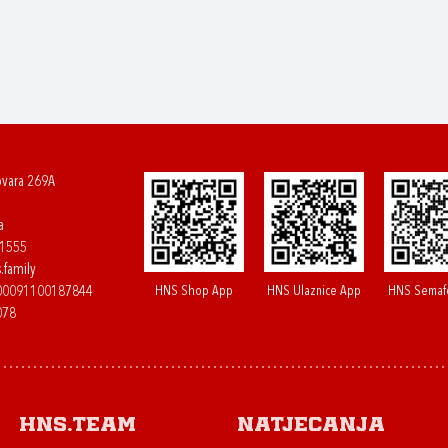
ovara 269A
a
61555
.family
HNS Shop App
HNS Ulaznice App
HNS Semaf
400091100187844
078
HNS.team
Natjecanja