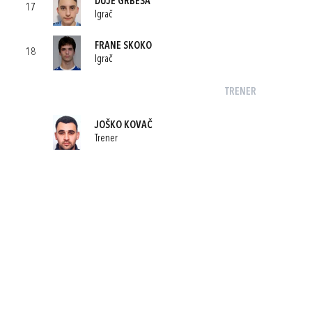
DUJE GRBEŠA
17
Igrač
FRANE SKOKO
18
Igrač
TRENER
JOŠKO KOVAČ
Trener