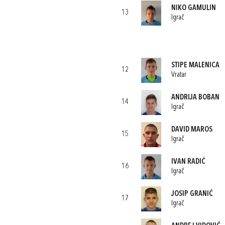
NIKO GAMULIN
13
Igrač
STIPE MALENICA
12
Vratar
ANDRIJA BOBAN
14
Igrač
DAVID MAROS
15
Igrač
IVAN RADIĆ
16
Igrač
JOSIP GRANIĆ
17
Igrač