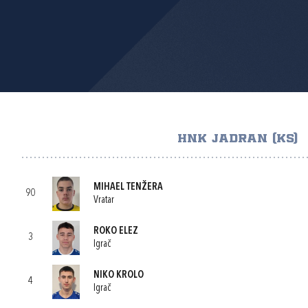
HNK JADRAN (KS)
MIHAEL TENŽERA
90
Vratar
ROKO ELEZ
3
Igrač
NIKO KROLO
4
Igrač