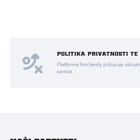
Politika privatnosti t
Platforma hns.family prikazuje akt
saveza.