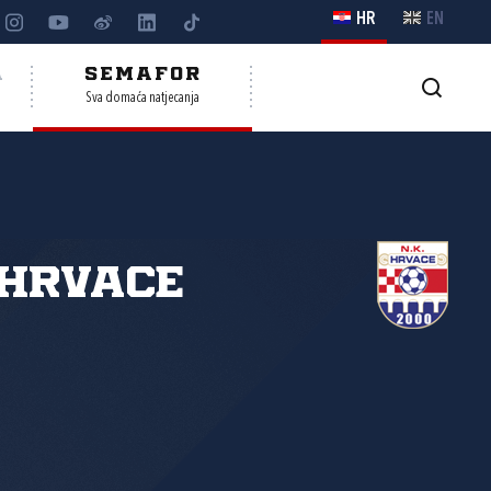
HR
EN
A
SEMAFOR
Sva domaća natjecanja
Hrvace