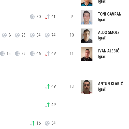
Igrač
TONI GAVRAN
30'
41'
9
Igrač
ALDO SMOLE
8'
25'
34'
74'
10
Igrač
IVAN ALEBIĆ
15'
32'
46'
49'
11
Igrač
ANTUN KLARIĆ
49'
13
Igrač
49'
16'
54'