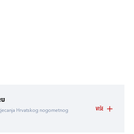
ru
VIŠE
atjecanja Hrvatskog nogometnog