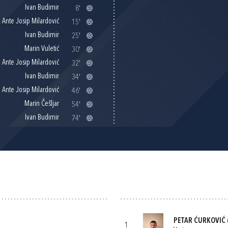
Ivan Budimir
8'
Ante Josip Milardović
15'
Ivan Budimir
25'
Marin Vuletić
30'
Ante Josip Milardović
32'
Ivan Budimir
34'
Ante Josip Milardović
46'
Marin Češljar
54'
Ivan Budimir
74'
PETAR ĆURKOVIĆ
1