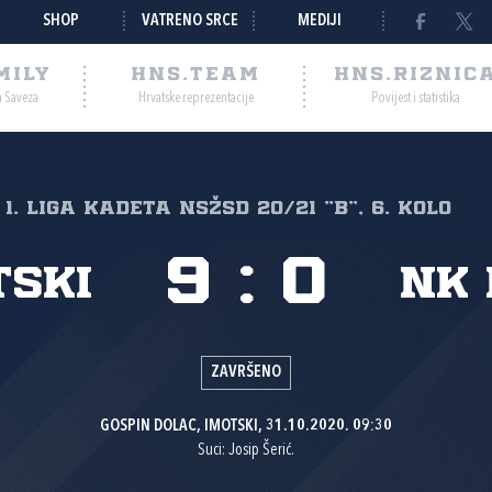
SHOP
VATRENO SRCE
MEDIJI
MILY
HNS.TEAM
HNS.RIZNIC
a Saveza
Hrvatske reprezentacije
Povijest i statistika
1. liga kadeta NSŽSD 20/21 "B", 6. kolo
9
:
0
tski
NK 
ZAVRŠENO
GOSPIN DOLAC, IMOTSKI, 31.10.2020. 09:30
Suci: Josip Šerić.