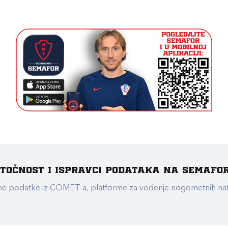
e točnost i ispravci podataka na Semafo
ualne podatke iz COMET-a, platforme za vođenje nogometnih n