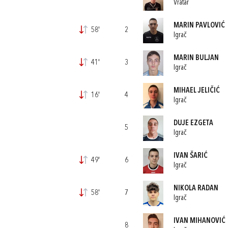
Vratar
MARIN PAVLOVIĆ
58'
2
Igrač
MARIN BULJAN
41'
3
Igrač
MIHAEL JELIČIĆ
16'
4
Igrač
DUJE EZGETA
5
Igrač
IVAN ŠARIĆ
49'
6
Igrač
NIKOLA RADAN
58'
7
Igrač
IVAN MIHANOVIĆ
8