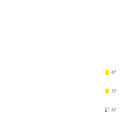
47'
33'
63'