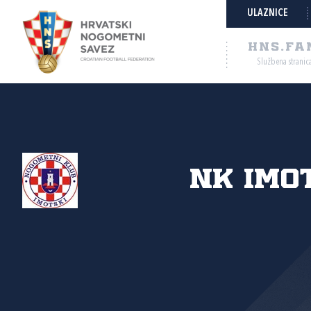
ULAZNICE
HNS.FA
Službena stranic
NK Imo