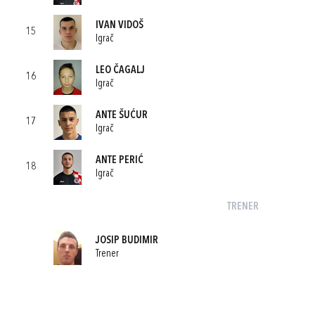
IVAN VIDOŠ
15
Igrač
LEO ČAGALJ
16
Igrač
ANTE ŠUĆUR
17
Igrač
ANTE PERIĆ
18
Igrač
TRENER
JOSIP BUDIMIR
Trener