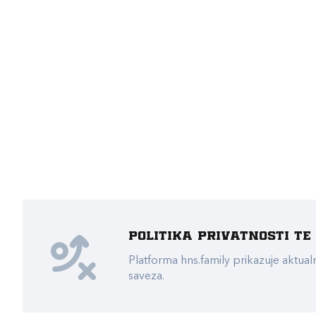
Politika privatnosti t
Platforma hns.family prikazuje akt
saveza.