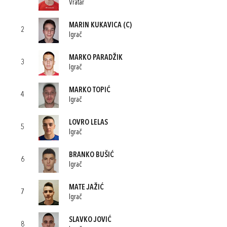
Vratar
MARIN KUKAVICA
(C)
2
Igrač
MARKO PARADŽIK
3
Igrač
MARKO TOPIĆ
4
Igrač
LOVRO LELAS
5
Igrač
BRANKO BUŠIĆ
6
Igrač
MATE JAŽIĆ
7
Igrač
SLAVKO JOVIĆ
8