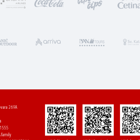
ovara 269A
a
61555
.family