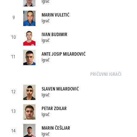
Igrač
MARIN VULETIĆ
9
Igrač
IVAN BUDIMIR
10
Igrač
ANTE JOSIP MILARDOVIĆ
11
Igrač
PRIČUVNI IGRAČI
SLAVEN MILARDOVIĆ
12
Igrač
PETAR ZDILAR
13
Igrač
MARIN ČEŠLJAR
14
Igrač