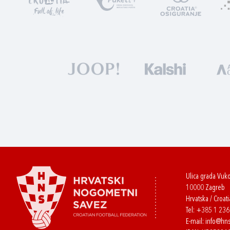
Ulica grada Vuk
10000 Zagreb
Hrvatska / Croati
Tel:
+385 1 23
E-mail:
info@hns