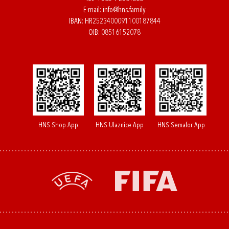
E-mail:
info@hns.family
IBAN: HR2523400091100187844
OIB: 08516152078
HNS Shop App
HNS Ulaznice App
HNS Semafor App