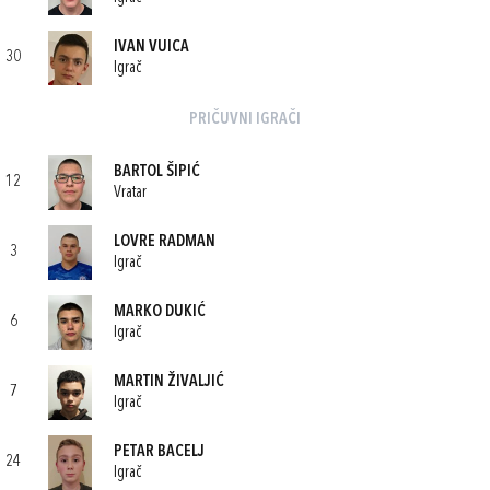
IVAN VUICA
30
Igrač
PRIČUVNI IGRAČI
BARTOL ŠIPIĆ
12
Vratar
LOVRE RADMAN
3
Igrač
MARKO DUKIĆ
6
Igrač
MARTIN ŽIVALJIĆ
7
Igrač
PETAR BACELJ
24
Igrač