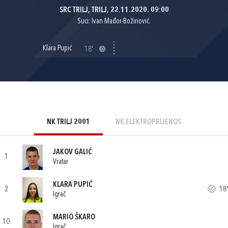
SRC TRILJ, TRILJ, 22.11.2020. 09:00
Suci: Ivan Mađor-Božinović.
Klara Pupić
18'
NK TRILJ 2001
NK ELEKTROPRIJENOS
JAKOV GALIĆ
1
Vratar
KLARA PUPIĆ
2
18'
Igrač
MARIO ŠKARO
10
Igrač