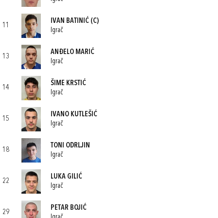
IVAN BATINIĆ
(C)
11
Igrač
ANĐELO MARIĆ
13
Igrač
ŠIME KRSTIĆ
14
Igrač
IVANO KUTLEŠIĆ
15
Igrač
TONI ODRLJIN
18
Igrač
LUKA GILIĆ
22
Igrač
PETAR BOJIĆ
29
Igrač