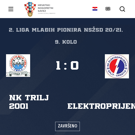
2. liga mlađih pionira NSŽSD 20/21,
9. kolo
1
:
0
NK Trilj
2001
Elektroprije
ZAVRŠENO