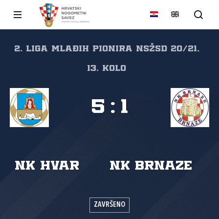
2. liga mlađih pionira NSŽSD 20/21,
13. kolo
5
:
1
NK Hvar
NK Brnaze
ZAVRŠENO