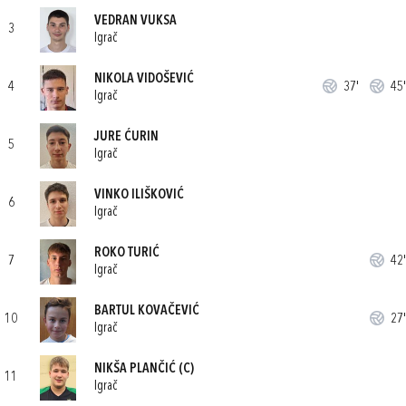
VEDRAN VUKSA
3
Igrač
NIKOLA VIDOŠEVIĆ
4
37'
45'
Igrač
JURE ĆURIN
5
Igrač
VINKO ILIŠKOVIĆ
6
Igrač
ROKO TURIĆ
7
42'
Igrač
BARTUL KOVAČEVIĆ
10
27'
Igrač
NIKŠA PLANČIĆ
(C)
11
Igrač