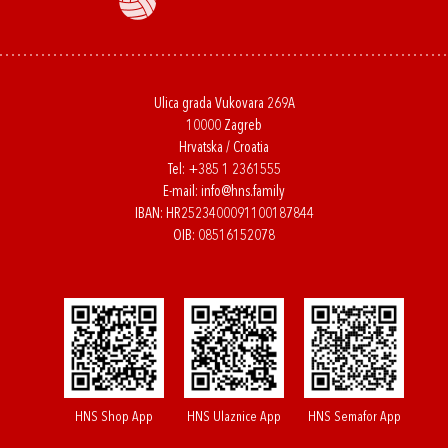
Ulica grada Vukovara 269A
10000 Zagreb
Hrvatska / Croatia
Tel:
+385 1 2361555
E-mail:
info@hns.family
IBAN: HR2523400091100187844
OIB: 08516152078
HNS Shop App
HNS Ulaznice App
HNS Semafor App