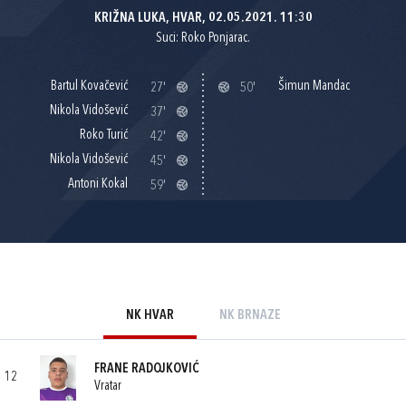
KRIŽNA LUKA, HVAR, 02.05.2021. 11:30
Suci: Roko Ponjarac.
Bartul Kovačević
Šimun Mandac
27'
50'
Nikola Vidošević
37'
Roko Turić
42'
Nikola Vidošević
45'
Antoni Kokal
59'
NK HVAR
NK BRNAZE
FRANE RADOJKOVIĆ
12
Vratar