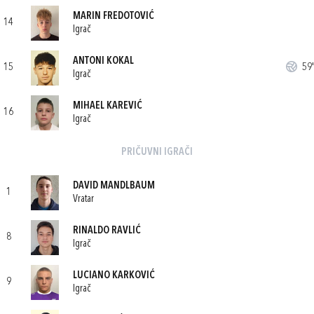
MARIN FREDOTOVIĆ
14
Igrač
ANTONI KOKAL
15
59'
Igrač
MIHAEL KAREVIĆ
16
Igrač
PRIČUVNI IGRAČI
DAVID MANDLBAUM
1
Vratar
RINALDO RAVLIĆ
8
Igrač
LUCIANO KARKOVIĆ
9
Igrač