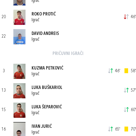
Igrač
ROKO PROTIĆ
20
46'
Igrač
DAVID ANDREIS
22
Igrač
PRIČUVNI IGRAČI
KUZMA PETKOVIĆ
3
46'
58'
Igrač
LUKA BUŠKARIOL
13
57'
Igrač
LUKA ŠEPAROVIĆ
15
60'
Igrač
IVAN JURIĆ
16
65'
70'
Igrač