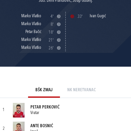
Suci: Deni Franulović, Josip Gudelj.
Marko Vlatko
Ivan Gugić
4'
33'
Marko Vlatko
8'
Petar Bačić
18'
Marko Vlatko
21'
Marko Vlatko
26'
BŠK ZMAJ
NK NERETVANAC
PETAR PERKOVIĆ
1
Vratar
ANTE BOSNIĆ
2