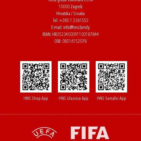
Ulica grada Vukovara 269A
10000 Zagreb
Hrvatska / Croatia
Tel:
+385 1 2361555
E-mail:
info@hns.family
IBAN: HR2523400091100187844
OIB: 08516152078
HNS Shop App
HNS Ulaznice App
HNS Semafor App