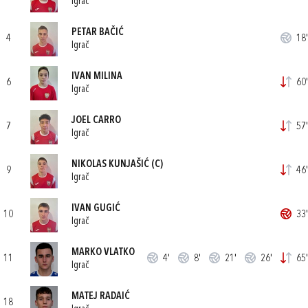
Igrač
PETAR BAČIĆ
4
18'
Igrač
IVAN MILINA
6
60'
Igrač
JOEL CARRO
7
57'
Igrač
NIKOLAS KUNJAŠIĆ
(C)
9
46'
Igrač
IVAN GUGIĆ
10
33'
Igrač
MARKO VLATKO
11
4'
8'
21'
26'
65'
Igrač
MATEJ RADAIĆ
18