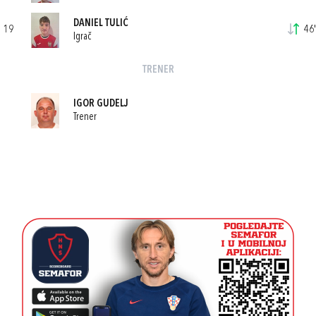
DANIEL TULIĆ
19
46'
Igrač
TRENER
IGOR GUDELJ
Trener