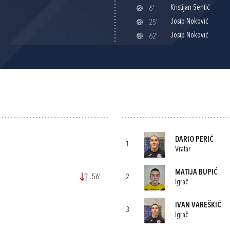
Kristijan Sentić
6'
Josip Noković
25'
Josip Noković
62'
DARIO PERIĆ
1
Vratar
MATIJA BUPIĆ
56'
2
Igrač
IVAN VAREŠKIĆ
3
Igrač