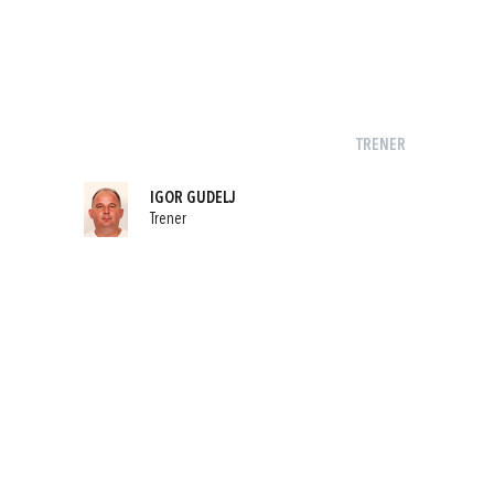
TRENER
IGOR GUDELJ
Trener