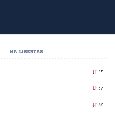
NA LIBERTAS
36'
62'
65'