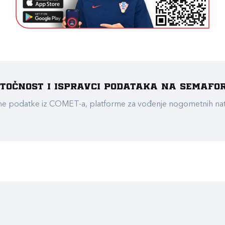
e točnost i ispravci podataka na Semafo
ualne podatke iz COMET-a, platforme za vođenje nogometnih n