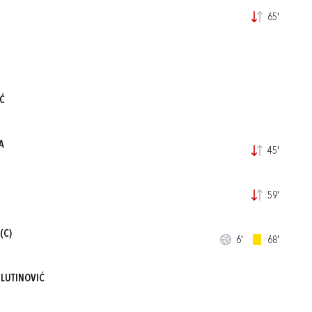
65'
Ć
A
45'
59'
(C)
6'
68'
LUTINOVIĆ