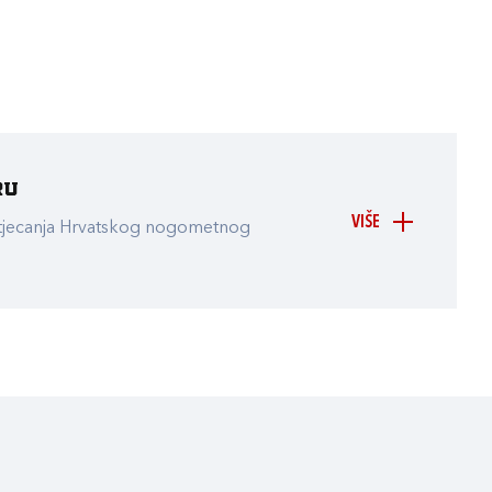
ru
VIŠE
atjecanja Hrvatskog nogometnog