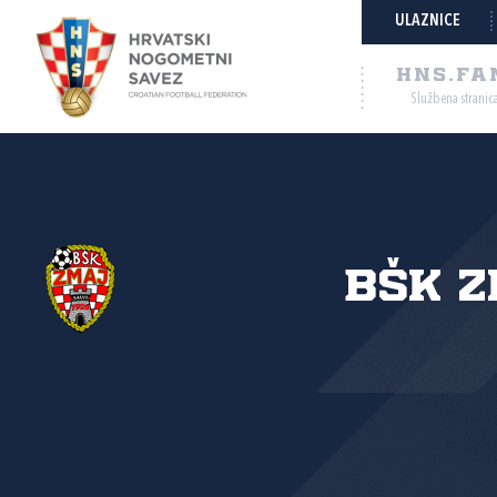
ULAZNICE
HNS.FA
Službena stranic
BŠK 