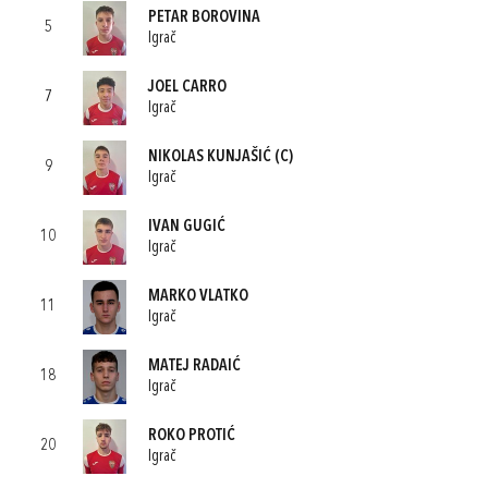
PETAR BOROVINA
5
Igrač
JOEL CARRO
7
Igrač
NIKOLAS KUNJAŠIĆ
(C)
9
Igrač
IVAN GUGIĆ
10
Igrač
MARKO VLATKO
11
Igrač
MATEJ RADAIĆ
18
Igrač
ROKO PROTIĆ
20
Igrač