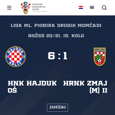
Liga ml. pionira drugih momčadi
NSŽSD 20/21, 15. kolo
6
:
1
HNK Hajduk
HRNK Zmaj
OŠ
(M) II
ZAVRŠENO