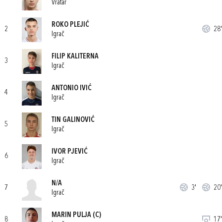
Vratar
ROKO PLEJIĆ
2
28'
Igrač
FILIP KALITERNA
3
Igrač
ANTONIO IVIĆ
4
Igrač
TIN GALINOVIĆ
5
Igrač
IVOR PJEVIĆ
6
Igrač
N/A
7
3'
20'
Igrač
MARIN PULJA
(C)
8
17'