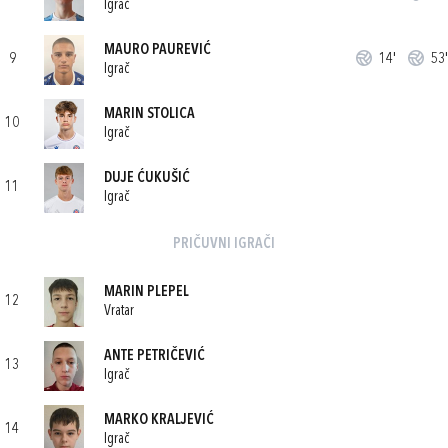
Igrač
MAURO PAUREVIĆ
9
14'
53'
Igrač
MARIN STOLICA
10
Igrač
DUJE ĆUKUŠIĆ
11
Igrač
PRIČUVNI IGRAČI
MARIN PLEPEL
12
Vratar
ANTE PETRIČEVIĆ
13
Igrač
MARKO KRALJEVIĆ
14
Igrač