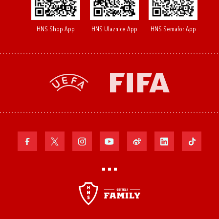
HNS Shop App
HNS Ulaznice App
HNS Semafor App