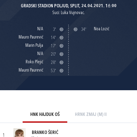
GRADSKI STADION POLJUD, SPLIT, 24.04.2021. 16:00
Suci: Luka Vujnovac.
N/A
Noa Lozić
3'
34'
Mauro Paurević
14'
Marin Pulja
17'
N/A
20'
Roko Plejić
28'
Mauro Paurević
53'
HNK HAJDUK OŠ
HRNK ZMAJ (M) II
BRANKO ŠERIĆ
1