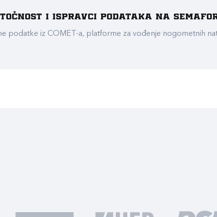
e točnost i ispravci podataka na Semafo
ualne podatke iz COMET-a, platforme za vođenje nogometnih n