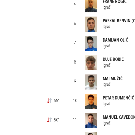
FRANE ROGIĆ
4
Igrač
PASKAL BENVIN
(C
6
Igrač
DAMIJAN OLIĆ
7
Igrač
DUJE BORIĆ
8
Igrač
MAI MUŽIĆ
9
Igrač
PETAR DUMENČIĆ
55'
10
Igrač
MANUEL CAVEDON
50'
11
Igrač