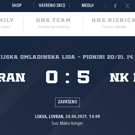
SHOP
VATRENO SRCE
MEDIJI
MILY
HNS.TEAM
HNS.RIZNIC
a Saveza
Hrvatske reprezentacije
Povijest i statistika
ijska omladinska liga - pioniri 20/21, 14
0
:
5
ran
NK 
ZAVRŠENO
LOKVA, LOVRAN, 24.04.2021. 14:00
Suci: Mateo Acinger.