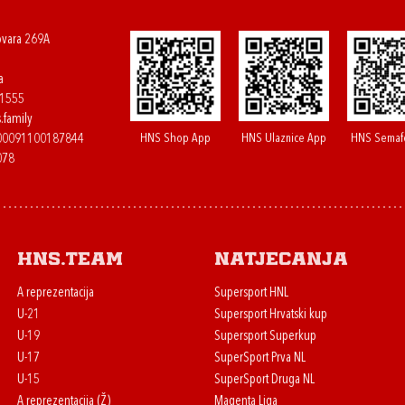
ovara 269A
a
61555
.family
HNS Shop App
HNS Ulaznice App
HNS Semaf
400091100187844
078
HNS.team
Natjecanja
A reprezentacija
Supersport HNL
U-21
Supersport Hrvatski kup
U-19
Supersport Superkup
U-17
SuperSport Prva NL
U-15
SuperSport Druga NL
A reprezentacija (Ž)
Magenta Liga