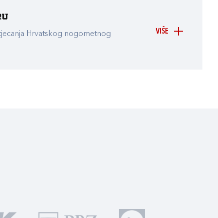
ru
VIŠE
atjecanja Hrvatskog nogometnog