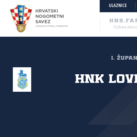
ULAZNICE
HNS.FA
Službena stranic
1. Župan
HNK Lov