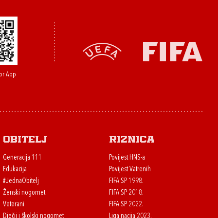
or App
Obitelj
Riznica
Generacija 111
Povijest HNS-a
Edukacija
Povijest Vatrenih
#JednaObitelj
FIFA SP 1998.
Ženski nogomet
FIFA SP 2018.
Veterani
FIFA SP 2022.
Dječji i školski nogomet
Liga nacija 2023.