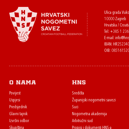
Ulica grada Vuk
10000 Zagreb
Hrvatska / Croati
Tel:
+385 1 23
E-mail:
info@hns
IBAN: HR2523
OIB: 08516152
O nama
HNS
Povijest
Središta
Uspjesi
Županijski nogometni savezi
Predsjednik
Suci
Glavni tajnik
Nogometna akademija
Izvršni odbor
Arbitražni sud
Skupština
Propisi i dokumenti HNS-a