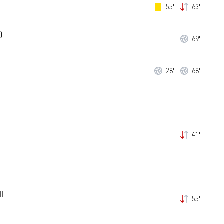
55'
63'
)
69'
28'
68'
41'
I
55'