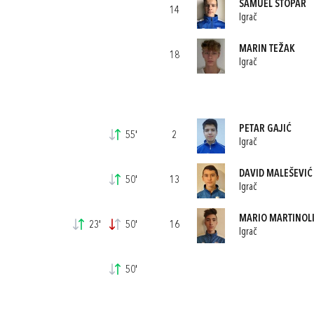
SAMUEL STOPAR
14
Igrač
MARIN TEŽAK
18
Igrač
PETAR GAJIĆ
55'
2
Igrač
DAVID MALEŠEVIĆ
50'
13
Igrač
MARIO MARTINOL
23'
50'
16
Igrač
50'