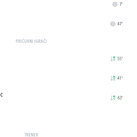
7'
47'
PRIČUVNI IGRAČI
55'
41'
IĆ
63'
TRENER