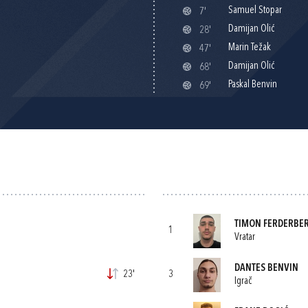
Samuel Stopar
7'
Damijan Olić
28'
Marin Težak
47'
Damijan Olić
68'
Paskal Benvin
69'
TIMON FERDERBE
1
Vratar
DANTES BENVIN
23'
3
Igrač