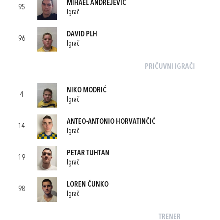
MIHAEL ANDREJEVIĆ
95
Igrač
DAVID PLH
96
Igrač
PRIČUVNI IGRAČI
NIKO MODRIĆ
4
Igrač
ANTEO-ANTONIO HORVATINČIĆ
14
Igrač
PETAR TUHTAN
19
Igrač
LOREN ČUNKO
98
Igrač
TRENER