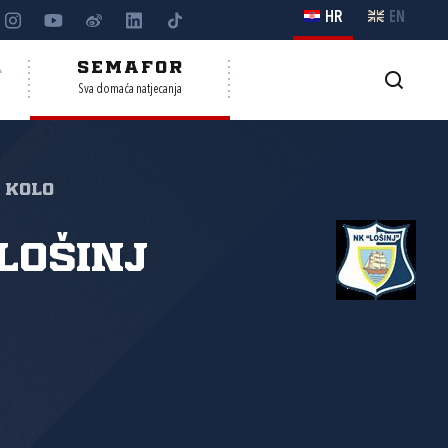
HR
EN
A
SEMAFOR
Sva domaća natjecanja
. kolo
Lošinj