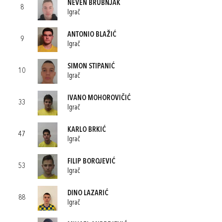
NEVEN BRUBNJAK
8
Igrač
ANTONIO BLAŽIĆ
9
Igrač
SIMON STIPANIĆ
10
Igrač
IVANO MOHOROVIČIĆ
33
Igrač
KARLO BRKIĆ
47
Igrač
FILIP BOROJEVIĆ
53
Igrač
DINO LAZARIĆ
88
Igrač