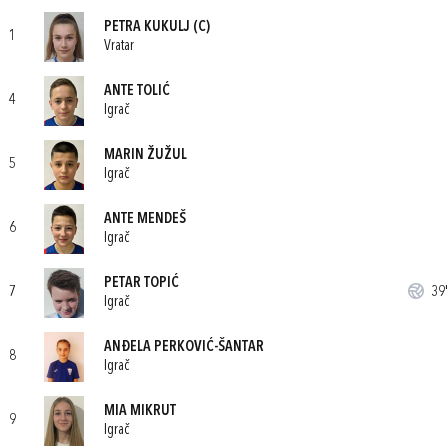
PETRA KUKULJ
(C)
1
Vratar
ANTE TOLIĆ
4
Igrač
MARIN ŽUŽUL
5
Igrač
ANTE MENDEŠ
6
Igrač
PETAR TOPIĆ
7
39'
Igrač
ANĐELA PERKOVIĆ-ŠANTAR
8
Igrač
MIA MIKRUT
9
Igrač