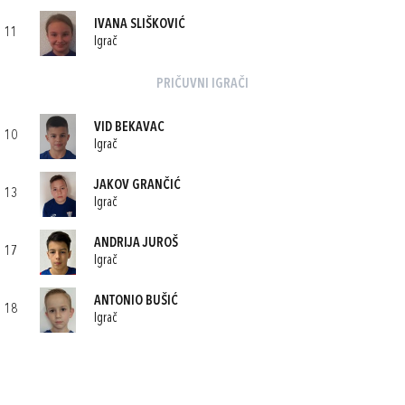
IVANA SLIŠKOVIĆ
11
Igrač
PRIČUVNI IGRAČI
VID BEKAVAC
10
Igrač
JAKOV GRANČIĆ
13
Igrač
ANDRIJA JUROŠ
17
Igrač
ANTONIO BUŠIĆ
18
Igrač