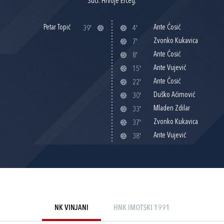
Suci: Hrvoje Erceg.
Petar Topić
Ante Ćosić
39'
4'
Zvonko Kukavica
7'
Ante Ćosić
8'
Ante Vujević
15'
Ante Ćosić
22'
Duško Aćimović
30'
Mladen Zdilar
33'
Zvonko Kukavica
37'
Ante Vujević
38'
NK VINJANI
HNK IMOTSKI 1991