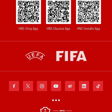
HNS Shop App
HNS Ulaznice App
HNS Semafor App