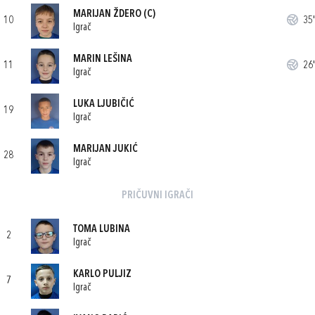
MARIJAN ŽDERO
(C)
10
35'
Igrač
MARIN LEŠINA
11
26'
Igrač
LUKA LJUBIČIĆ
19
Igrač
MARIJAN JUKIĆ
28
Igrač
PRIČUVNI IGRAČI
TOMA LUBINA
2
Igrač
KARLO PULJIZ
7
Igrač