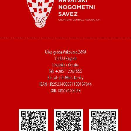
Ulica grada Vukovara 269A
10000 Zagreb
Hrvatska / Croatia
Tel:
+385 1 2361555
E-mail:
info@hns.family
IBAN: HR2523400091100187844
OIB: 08516152078