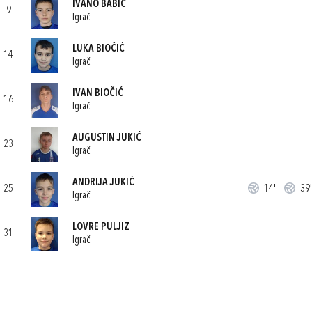
IVANO BABIĆ
9
Igrač
LUKA BIOČIĆ
14
Igrač
IVAN BIOČIĆ
16
Igrač
AUGUSTIN JUKIĆ
23
Igrač
ANDRIJA JUKIĆ
25
14'
39'
Igrač
LOVRE PULJIZ
31
Igrač