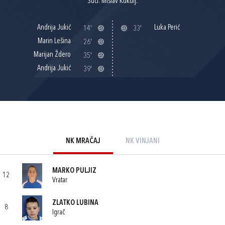
Suci: Mislav Kukulj.
Andrija Jukić
Luka Perić
14'
33'
Marin Lešina
26'
Marijan Ždero
35'
Andrija Jukić
39'
NK MRAČAJ
NK VINJANI
MARKO PULJIZ
12
Vratar
ZLATKO LUBINA
8
Igrač